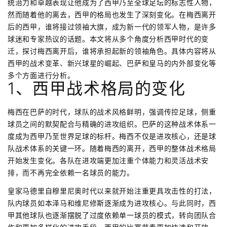
统治力和卓越表现让他成为了西甲乃至全球足坛的标志性人物，
然而随着他的离去，西甲的格局也发生了深刻变化。在梅西离开
后的西甲，谁将接过领袖大旗，成为新一代的领军人物，是许多
球迷和专家热议的话题。本文将从多个角度分析西甲时代的变
迁，探讨梅西离开后，谁将承担起新的领袖角色。具体内容将从
西甲的战术变革、新兴球星的崛起、巴萨和皇马的内外部变化等
多个方面进行分析。
1、西甲战术格局的变化
梅西在巴萨的时代，球队的战术风格鲜明，强调传控足球，侧重
球员之间的默契配合与精确的进攻组织。巴萨的这种战术体系一
度成为西甲乃至世界足球的标杆。梅西不仅是进攻核心，还是球
队战术体系的关键一环。随着梅西的离开，西甲的整体战术格局
开始发生变化。各队在进攻端更加注重个体能力和灵活战术安
排，而不再完全依赖一名球员的能力。
皇家马德里自穆里尼奥时代以来就开始注重更具攻击性的打法，
队内球员如本泽马和维尼修斯逐渐成为进攻核心。与此同时，西
甲其他球队也逐渐摆脱了过度依赖单一球员的模式，转向团队合