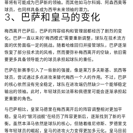
蒂将有可能成为巴萨新的领袖。而其他如马尔科姆、阿森西奥等
球员，也同样具备成为西甲未来领袖的潜力。
3、巴萨和皇马的变化
梅西离开巴萨后，巴萨的阵容结构和管理层都经历了剧烈的变
化。巴萨一直以来的“梅西模式”需要重新调整，球队在技术流方
面的优势面临一定的挑战。随着哈维回归并接管球队，巴萨逐渐
恢复了部分技术流的风格，然而要弥补梅西离开的空缺，依旧需
要更多具备领导能力的球员承担起球队的重任。
巴萨在新赛季引入了一些新的强援，像是莱万多夫斯基、凯西等
球员，尝试通过多点进攻来替代梅西一个人的作用。不过，巴萨
的核心依然没有完全稳定，球队在进攻端仍然缺少一个能够稳定
输出的领袖。此时，年轻球员如法蒂和佩德里可能会逐渐承担起
更重要的角色。
与巴萨相比，皇家马德里在梅西离开后的阵容调整相对更加平
稳。皇马的“银河战舰”在经历了阵容更新后，逐渐找到了新的平
衡。虽然本泽马依然是球队的核心，但随着维尼修斯、罗德里戈
等年轻球员的崛起，皇马的进攻火力变得更加多元化。皇马目前