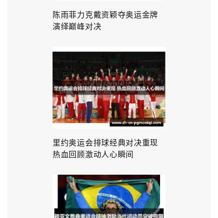
陈雨菲力克戴资颖夺奥运金牌
演绎巅峰对决
里约奥运会排球经典对决重现
热血回顾激动人心瞬间