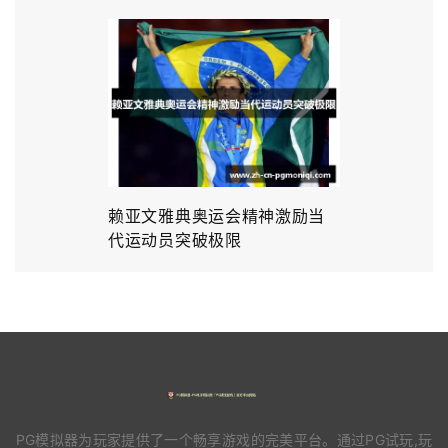
赖亚文雅典奥运会精神激励当
代运动员突破极限
PG模拟器为玩家提供了一个畅享游戏的完美平台。通过PG试玩,玩