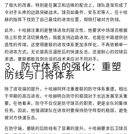
了极大的改善，特别是在翼卫和边锋的配合上，球队逐渐形成了
令对手头疼的边路突破战术。球员如桑乔、安东尼等人，在十哈
赫的指挥下找到了自己最佳的进攻位置，频频打破对方防线。
此外，十哈赫注重的是整体进攻的层次性，他要求中场球员根据
场上形势灵活切换角色，既能支持边路进攻，也能在中路提供创
造性的传球。这使得曼联的进攻体系更加多样化，不再依赖单一
的进攻方式。无论是高压逼抢后的快速反击，还是耐心的控球后
渗透，曼联都能找到合适的战术来应对不同对手。
3、防守体系的强化：重塑
防线与门将体系
除了进攻端的提升，十哈赫同样注重曼联的防守体系重建。相比
于早期的高压进攻，十哈赫明白防守的稳固对于长远发展至关重
要。在他看来，防守不仅仅是防守球员的职责，更是全队的集体
任务。因此，他强调球队在进攻时要保持防守阵型的稳固，避免
被对方快速反击。
在防守端，曼联的后防线有了显著的提升。十哈赫要求后卫球员