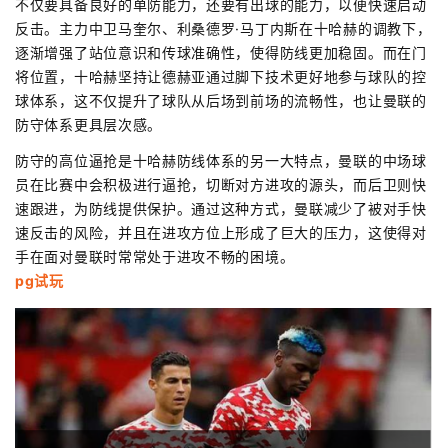
不仅要具备良好的单防能力，还要有出球的能力，以便快速启动
反击。主力中卫马奎尔、利桑德罗·马丁内斯在十哈赫的调教下，
逐渐增强了站位意识和传球准确性，使得防线更加稳固。而在门
将位置，十哈赫坚持让德赫亚通过脚下技术更好地参与球队的控
球体系，这不仅提升了球队从后场到前场的流畅性，也让曼联的
防守体系更具层次感。
防守的高位逼抢是十哈赫防线体系的另一大特点，曼联的中场球
员在比赛中会积极进行逼抢，切断对方进攻的源头，而后卫则快
速跟进，为防线提供保护。通过这种方式，曼联减少了被对手快
速反击的风险，并且在进攻方位上形成了巨大的压力，这使得对
手在面对曼联时常常处于进攻不畅的困境。
pg试玩