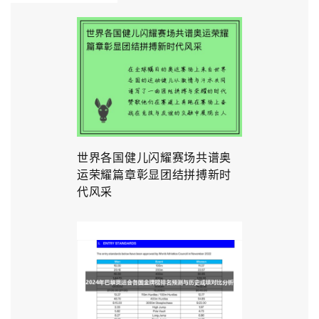
世界各国健儿闪耀赛场共谱奥
运荣耀篇章彰显团结拼搏新时
代风采