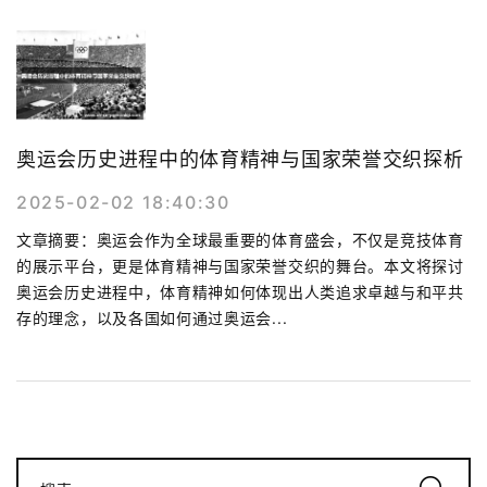
奥运会历史进程中的体育精神与国家荣誉交织探析
2025-02-02 18:40:30
文章摘要：奥运会作为全球最重要的体育盛会，不仅是竞技体育
的展示平台，更是体育精神与国家荣誉交织的舞台。本文将探讨
奥运会历史进程中，体育精神如何体现出人类追求卓越与和平共
存的理念，以及各国如何通过奥运会...