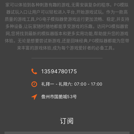
家可以体验到各种刺激有趣的游戏,无需安装复杂的程序。PG模拟
器试玩入口让用户可以轻松进入平台,开始游戏试玩。作为一款高
质量的游戏工具,PG电子模拟器使游戏运行更加流畅、稳定,并支持
多种设备,让玩家随时随地都能享受游戏的乐趣。访问PG模拟器官
网,您将找到最新的模拟器版本和更多实用功能,帮助提升您的游戏
体验。无论是想要尝试新游戏,还是回味经典,PG模拟器都能为您带
来丰富的游戏体验,成为每个游戏爱好者的必备工具。
13594780175
礼拜一 - 礼拜六: 07:00 - 17:00
儋州市国脆城53号
订阅