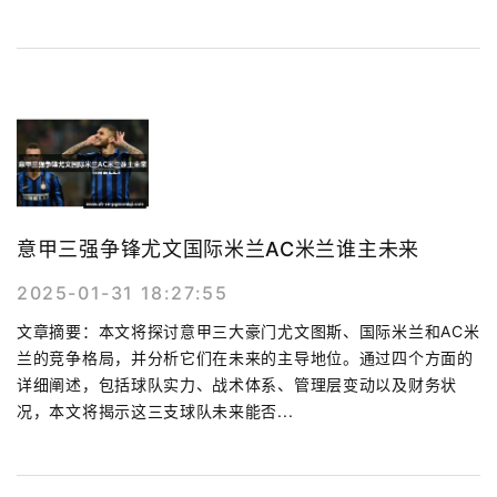
意甲三强争锋尤文国际米兰AC米兰谁主未来
2025-01-31 18:27:55
文章摘要：本文将探讨意甲三大豪门尤文图斯、国际米兰和AC米
兰的竞争格局，并分析它们在未来的主导地位。通过四个方面的
详细阐述，包括球队实力、战术体系、管理层变动以及财务状
况，本文将揭示这三支球队未来能否...