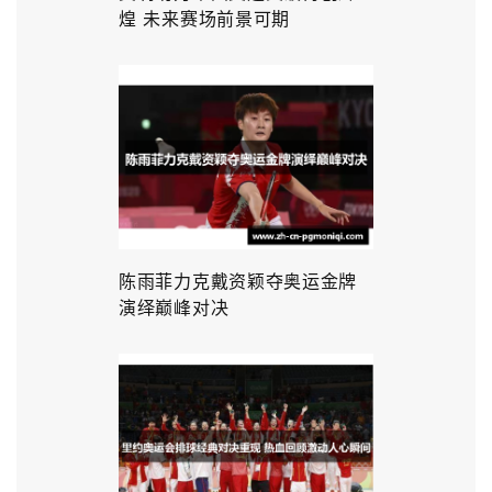
煌 未来赛场前景可期
陈雨菲力克戴资颖夺奥运金牌
演绎巅峰对决