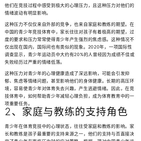
他们在竞技过程中感受到极大的心理压力，且这种压力对他们的
情绪波动有明显影响。
这种压力不仅仅来自外部的竞争，也来自家庭和教练的期望。在
中国的青少年竞技体育中，家长往往对孩子有着极高的期望，过
度的要求和压力常常使得青少年产生强烈的焦虑感。这种情况不
仅出现在国内，国际间也有类似的现象。2020年，一项国际性
调查显示，青少年运动员中大约有20%的人曾经因为成绩不佳或
失败经历过严重的情绪低落。
这种压力对青少年的心理健康造成了深远影响，可能会引发抑
郁、焦虑等情绪问题，甚至影响他们的身体健康。长期的高压环
境，容易使青少年对体育失去兴趣，产生逃避情绪。因此，在竞
技体育中，如何帮助青少年减轻心理负担，成为体育教育中的一
项重要任务。
2、家庭与教练的支持角色
青少年在体育竞技中的心理状态，往往受家庭和教练的影响。家
长和教练是孩子最重要的支持来源之一，他们的支持与否直接决