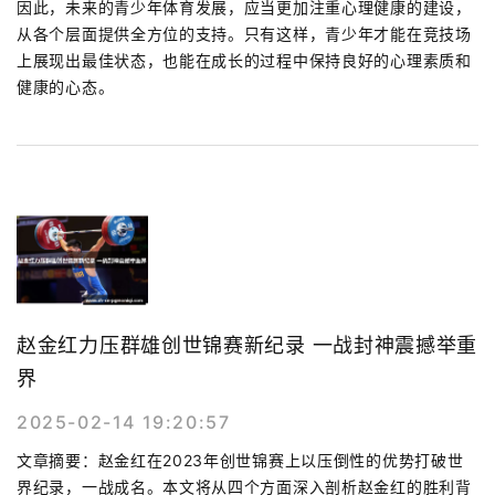
因此，未来的青少年体育发展，应当更加注重心理健康的建设，
从各个层面提供全方位的支持。只有这样，青少年才能在竞技场
上展现出最佳状态，也能在成长的过程中保持良好的心理素质和
健康的心态。
赵金红力压群雄创世锦赛新纪录 一战封神震撼举重
界
2025-02-14 19:20:57
文章摘要：赵金红在2023年创世锦赛上以压倒性的优势打破世
界纪录，一战成名。本文将从四个方面深入剖析赵金红的胜利背