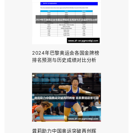
2024年巴黎奥运会各国金牌榜
排名预测与历史成绩对比分析
龚莉助力中国奥运突破再创辉