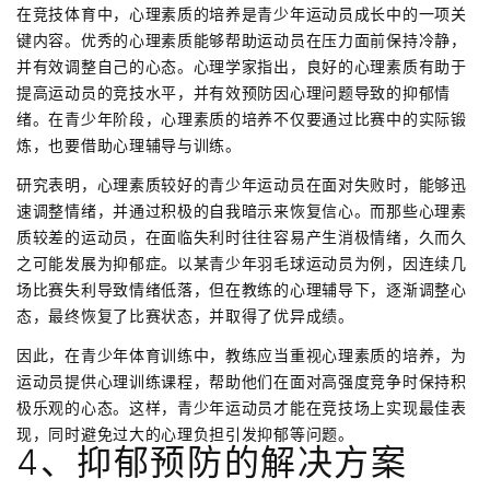
在竞技体育中，心理素质的培养是青少年运动员成长中的一项关
键内容。优秀的心理素质能够帮助运动员在压力面前保持冷静，
并有效调整自己的心态。心理学家指出，良好的心理素质有助于
提高运动员的竞技水平，并有效预防因心理问题导致的抑郁情
绪。在青少年阶段，心理素质的培养不仅要通过比赛中的实际锻
炼，也要借助心理辅导与训练。
研究表明，心理素质较好的青少年运动员在面对失败时，能够迅
速调整情绪，并通过积极的自我暗示来恢复信心。而那些心理素
质较差的运动员，在面临失利时往往容易产生消极情绪，久而久
之可能发展为抑郁症。以某青少年羽毛球运动员为例，因连续几
场比赛失利导致情绪低落，但在教练的心理辅导下，逐渐调整心
态，最终恢复了比赛状态，并取得了优异成绩。
因此，在青少年体育训练中，教练应当重视心理素质的培养，为
运动员提供心理训练课程，帮助他们在面对高强度竞争时保持积
极乐观的心态。这样，青少年运动员才能在竞技场上实现最佳表
现，同时避免过大的心理负担引发抑郁等问题。
4、抑郁预防的解决方案