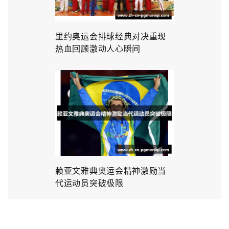
里约奥运会排球经典对决重现
热血回顾激动人心瞬间
赖亚文雅典奥运会精神激励当
代运动员突破极限