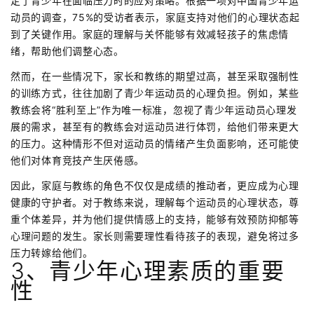
定了青少年在面临压力时的应对策略。根据一项对中国青少年运
动员的调查，75%的受访者表示，家庭支持对他们的心理状态起
到了关键作用。家庭的理解与关怀能够有效减轻孩子的焦虑情
绪，帮助他们调整心态。
然而，在一些情况下，家长和教练的期望过高，甚至采取强制性
的训练方式，往往加剧了青少年运动员的心理负担。例如，某些
教练会将“胜利至上”作为唯一标准，忽视了青少年运动员心理发
展的需求，甚至有的教练会对运动员进行体罚，给他们带来更大
的压力。这种情形不但对运动员的情绪产生负面影响，还可能使
他们对体育竞技产生厌倦感。
因此，家庭与教练的角色不仅仅是成绩的推动者，更应成为心理
健康的守护者。对于教练来说，理解每个运动员的心理状态，尊
重个体差异，并为他们提供情感上的支持，能够有效预防抑郁等
心理问题的发生。家长则需要理性看待孩子的表现，避免将过多
压力转嫁给他们。
3、青少年心理素质的重要
性