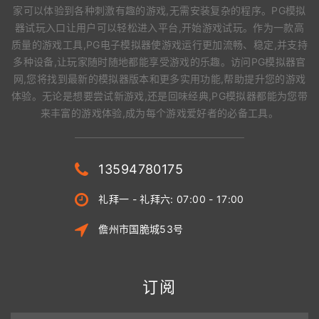
家可以体验到各种刺激有趣的游戏,无需安装复杂的程序。PG模拟
器试玩入口让用户可以轻松进入平台,开始游戏试玩。作为一款高
质量的游戏工具,PG电子模拟器使游戏运行更加流畅、稳定,并支持
多种设备,让玩家随时随地都能享受游戏的乐趣。访问PG模拟器官
网,您将找到最新的模拟器版本和更多实用功能,帮助提升您的游戏
体验。无论是想要尝试新游戏,还是回味经典,PG模拟器都能为您带
来丰富的游戏体验,成为每个游戏爱好者的必备工具。
13594780175
礼拜一 - 礼拜六: 07:00 - 17:00
儋州市国脆城53号
订阅