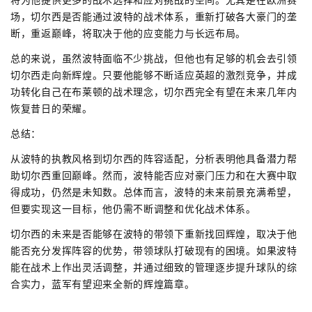
场，切尔西是否能通过波特的战术体系，重新打破各大豪门的垄
断，重返巅峰，将取决于他的应变能力与长远布局。
总的来说，虽然波特面临不少挑战，但他也有足够的机会去引领
切尔西走向新辉煌。只要他能够不断适应英超的激烈竞争，并成
功转化自己在布莱顿的战术理念，切尔西完全有望在未来几年内
恢复昔日的荣耀。
总结：
从波特的执教风格到切尔西的阵容适配，分析表明他具备潜力帮
助切尔西重回巅峰。然而，波特能否应对豪门压力和在大赛中取
得成功，仍然是未知数。总体而言，波特的未来前景充满希望，
但要实现这一目标，他仍需不断调整和优化战术体系。
切尔西的未来是否能够在波特的带领下重新找回辉煌，取决于他
能否充分发挥阵容的优势，带领球队打破现有的困境。如果波特
能在战术上作出灵活调整，并通过细致的管理逐步提升球队的综
合实力，蓝军有望迎来全新的辉煌篇章。