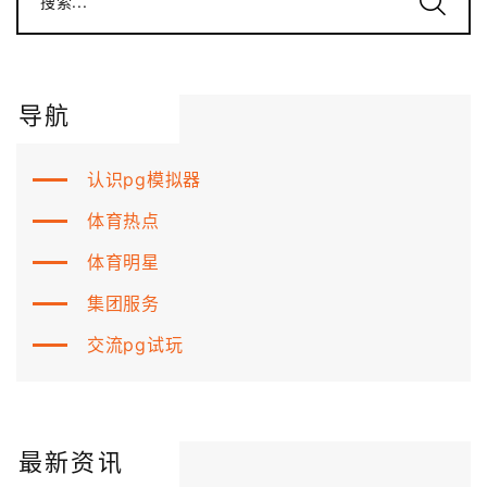
搜索...
导航
认识pg模拟器
体育热点
体育明星
集团服务
交流pg试玩
最新资讯