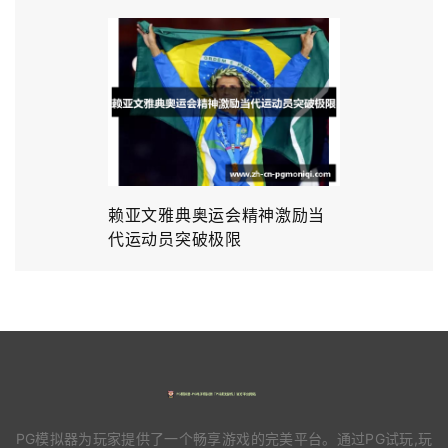
赖亚文雅典奥运会精神激励当
代运动员突破极限
PG模拟器为玩家提供了一个畅享游戏的完美平台。通过PG试玩,玩