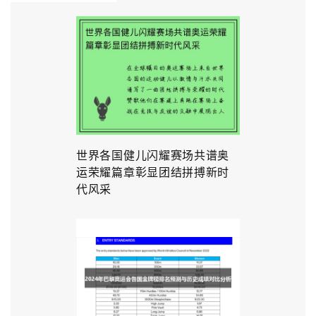
世界各国健儿闪耀赛场共谱奥
运荣耀篇章彰显团结拼搏新时
代风采