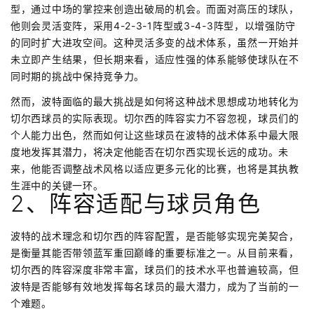
型，通过中场的掌控来创造出破局的机会。而面对高压的球队，
他则会灵活变阵，采用4-2-3-1阵型或3-4-3阵型，以增强防守
的同时扩大进攻空间。这种灵活多变的战术体系，虽然一开始并
未立即产生结果，但长期来看，适应性强的体系能够使球队在不
同时期的挑战中保持竞争力。
然而，波特面临的最大挑战是如何将这种战术思想成功地转化为
切尔西球员的实际表现。切尔西的阵容实力不容忽视，球员们的
个人能力出色，然而如何让这些球员在波特的战术体系中最大限
度地发挥其潜力，将决定他能否在切尔西实现长远的成功。未
来，他能否调整战术风格以适应更多元化的比赛，也将是其执教
生涯中的关键一环。
2、阵容适配与球员角色
波特的战术理念和切尔西的阵容配置，是否能够实现完美契合，
是衡量其能否带领蓝军重回巅峰的重要标准之一。从目前来看，
切尔西的阵容深度非常丰富，球员们的技术水平也普遍较高，但
波特是否能够有效地发挥每名球员的最大潜力，成为了当前的一
个难题。