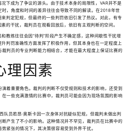
情况下成为了争议的源头。由于技术本身的局限性，VAR并不是
时，角度和时间的差异往往会导致不同的解读。在2018年世
用来判定犯规，但最终的一些判罚依旧引发了热议。对此，有专
因素的干扰，裁判员在观看回放后，依旧有主观判断的空间。
员和教练往往会因“待判”阶段产生不确定感，这种间歇性干扰增
提升判罚准确性方面发挥了积极作用，但其本身也在一定程度上
与裁判员的专业判断能力相结合，才能在最大程度上保证比赛的
心理因素
扮演着重要角色。裁判的判断不仅受规则和技术的影响，还受到
，在一些充满激情的比赛中，裁判员可能会因为现场氛围的影响
。
巴西队员若昂·奥斯卡因一次身体对抗疑似犯规，但裁判未做出判
判断产生了不小的影响。这种情况并不罕见，裁判员在比赛中的
局势紧张的情况下，其决策很容易受到外界干扰。