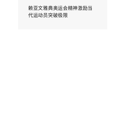
赖亚文雅典奥运会精神激励当
代运动员突破极限