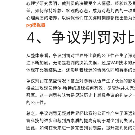
心理学研究表明，裁判员的决策受个人情感、经验以及
差。如何保持冷静、客观的心态，成为对裁判员的一项
心理素质的培养，以确保他们在关键时刻能够做出最为
pg模拟器
4、争议判罚对
从整体来看，争议判罚对世界杯比赛的公正性产生了深远
注不断加剧。无论是裁判的决策失误，还是VAR技术的
体现在比赛结果上，还影响着球迷的情感认同和赛事的
争议判罚在某些情况下甚至对参赛队伍产生了长远的影响
格兰进攻球员赫尔·哈特的进球被判有效，尽管球并未完
冠军。这一判罚被认为是足球历史上最具争议的判决之
的公正性。
总之，争议判罚无疑对世界杯比赛的公正性产生了深远
管科技的进步和裁判员素质的提高有助于减少判罚失误
因此，如何在未来进一步完善判罚制度，提升裁判员的