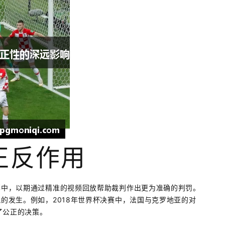
正反作用
赛事中，以期通过精准的视频回放帮助裁判作出更为准确的判罚。
况的发生。例如，2018年世界杯决赛中，法国与克罗地亚的对
了公正的决策。