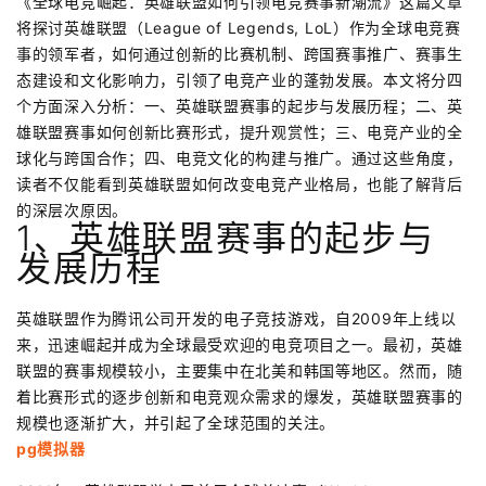
《全球电竞崛起：英雄联盟如何引领电竞赛事新潮流》这篇文章
将探讨英雄联盟（League of Legends, LoL）作为全球电竞赛
事的领军者，如何通过创新的比赛机制、跨国赛事推广、赛事生
态建设和文化影响力，引领了电竞产业的蓬勃发展。本文将分四
个方面深入分析：一、英雄联盟赛事的起步与发展历程；二、英
雄联盟赛事如何创新比赛形式，提升观赏性；三、电竞产业的全
球化与跨国合作；四、电竞文化的构建与推广。通过这些角度，
读者不仅能看到英雄联盟如何改变电竞产业格局，也能了解背后
的深层次原因。
1、英雄联盟赛事的起步与
发展历程
英雄联盟作为腾讯公司开发的电子竞技游戏，自2009年上线以
来，迅速崛起并成为全球最受欢迎的电竞项目之一。最初，英雄
联盟的赛事规模较小，主要集中在北美和韩国等地区。然而，随
着比赛形式的逐步创新和电竞观众需求的爆发，英雄联盟赛事的
规模也逐渐扩大，并引起了全球范围的关注。
pg模拟器