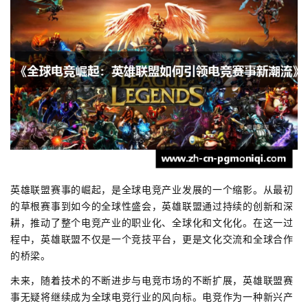
英雄联盟赛事的崛起，是全球电竞产业发展的一个缩影。从最初
的草根赛事到如今的全球性盛会，英雄联盟通过持续的创新和深
耕，推动了整个电竞产业的职业化、全球化和文化化。在这一过
程中，英雄联盟不仅是一个竞技平台，更是文化交流和全球合作
的桥梁。
未来，随着技术的不断进步与电竞市场的不断扩展，英雄联盟赛
事无疑将继续成为全球电竞行业的风向标。电竞作为一种新兴产