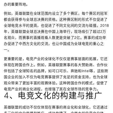
办的重要阵地。
例如，英雄联盟在全球范围内设立了多个赛区，每个赛区的冠军
都会获得参与全球总决赛的资格。这种赛区制的形式不仅促进了
全球电竞水平的提高，也促进了不同文化间的交流与碰撞。2018
年，英雄联盟全球总决赛在中国上海举行，现场吸引了超过2万
名观众，而赛事的直播观看人数更是突破了2亿。赛事的成功举
办促进了中西方文化的交流，也让中国成为全球电竞的重心之
一。
更重要的是，电竞产业的全球化不仅仅是赛事层面的拓展，它还
体现在跨国合作上。例如，英雄联盟赛事的各大赞助商、合作伙
伴包括了全球知名的品牌，如可口可乐、奔驰和Intel等，这些跨
国企业的加入不仅为电竞赛事提供了充足的资金支持，也为全球
观众带来了更加丰富的观赛体验。这种跨国合作的模式，促使了
电竞产业的商业化进程，也增强了其在全球市场的竞争力。
4、电竞文化的构建与推广
英雄联盟的成功不仅仅体现在赛事的商业化和全球化，它还通过