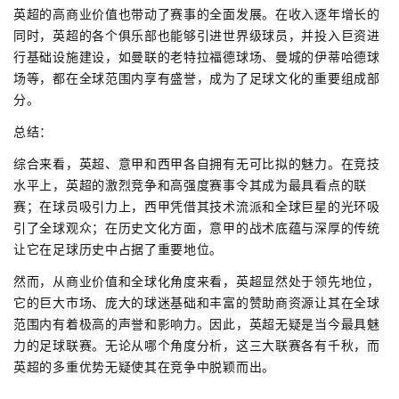
英超的高商业价值也带动了赛事的全面发展。在收入逐年增长的
同时，英超的各个俱乐部也能够引进世界级球员，并投入巨资进
行基础设施建设，如曼联的老特拉福德球场、曼城的伊蒂哈德球
场等，都在全球范围内享有盛誉，成为了足球文化的重要组成部
分。
总结：
综合来看，英超、意甲和西甲各自拥有无可比拟的魅力。在竞技
水平上，英超的激烈竞争和高强度赛事令其成为最具看点的联
赛；在球员吸引力上，西甲凭借其技术流派和全球巨星的光环吸
引了全球观众；在历史文化方面，意甲的战术底蕴与深厚的传统
让它在足球历史中占据了重要地位。
然而，从商业价值和全球化角度来看，英超显然处于领先地位，
它的巨大市场、庞大的球迷基础和丰富的赞助商资源让其在全球
范围内有着极高的声誉和影响力。因此，英超无疑是当今最具魅
力的足球联赛。无论从哪个角度分析，这三大联赛各有千秋，而
英超的多重优势无疑使其在竞争中脱颖而出。