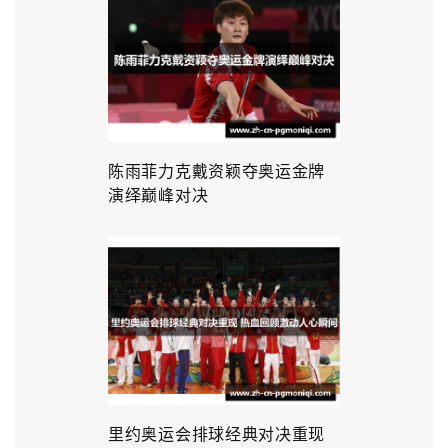
陈雨菲力克戴资颖夺奥运金牌
演绎巅峰对决
里约奥运会排球经典对决重现