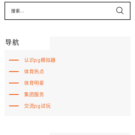
搜索...
导航
认识pg模拟器
体育热点
体育明星
集团服务
交流pg试玩