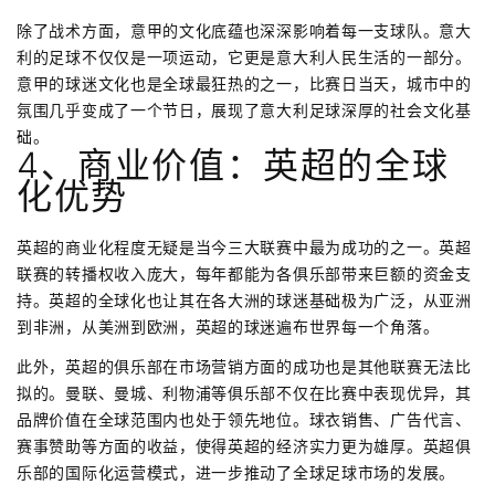
除了战术方面，意甲的文化底蕴也深深影响着每一支球队。意大
利的足球不仅仅是一项运动，它更是意大利人民生活的一部分。
意甲的球迷文化也是全球最狂热的之一，比赛日当天，城市中的
氛围几乎变成了一个节日，展现了意大利足球深厚的社会文化基
础。
4、商业价值：英超的全球
化优势
英超的商业化程度无疑是当今三大联赛中最为成功的之一。英超
联赛的转播权收入庞大，每年都能为各俱乐部带来巨额的资金支
持。英超的全球化也让其在各大洲的球迷基础极为广泛，从亚洲
到非洲，从美洲到欧洲，英超的球迷遍布世界每一个角落。
此外，英超的俱乐部在市场营销方面的成功也是其他联赛无法比
拟的。曼联、曼城、利物浦等俱乐部不仅在比赛中表现优异，其
品牌价值在全球范围内也处于领先地位。球衣销售、广告代言、
赛事赞助等方面的收益，使得英超的经济实力更为雄厚。英超俱
乐部的国际化运营模式，进一步推动了全球足球市场的发展。