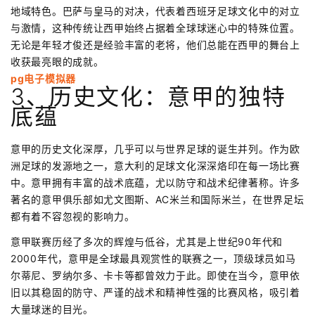
地域特色。巴萨与皇马的对决，代表着西班牙足球文化中的对立
与激情，这种传统让西甲始终占据着全球球迷心中的特殊位置。
无论是年轻才俊还是经验丰富的老将，他们总能在西甲的舞台上
收获最亮眼的成就。
pg电子模拟器
3、历史文化：意甲的独特
底蕴
意甲的历史文化深厚，几乎可以与世界足球的诞生并列。作为欧
洲足球的发源地之一，意大利的足球文化深深烙印在每一场比赛
中。意甲拥有丰富的战术底蕴，尤以防守和战术纪律著称。许多
著名的意甲俱乐部如尤文图斯、AC米兰和国际米兰，在世界足坛
都有着不容忽视的影响力。
意甲联赛历经了多次的辉煌与低谷，尤其是上世纪90年代和
2000年代，意甲是全球最具观赏性的联赛之一，顶级球员如马
尔蒂尼、罗纳尔多、卡卡等都曾效力于此。即使在当今，意甲依
旧以其稳固的防守、严谨的战术和精神性强的比赛风格，吸引着
大量球迷的目光。