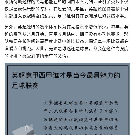
莱斯特城这样的黑马也能在短时间内杀入前列，证明了英超不仅
仅是富豪俱乐部的专利。在过去的几年里，英超还保持着多个俱
乐部进入欧冠四强的纪录，足以证明其在欧洲足坛的竞技水平。
另外，英超独特的赛季体系也为其竞技水平增色不少。每年，英
超的赛季从八月开始，直至五月结束，期间没有冬季休赛期，球
队需要在长时间的高强度比赛中维持状态，保证每一场比赛都充
满看点和挑战。因此，无论是球迷还是球员，都会在这种高强度
的环境下感受到前所未有的激情。