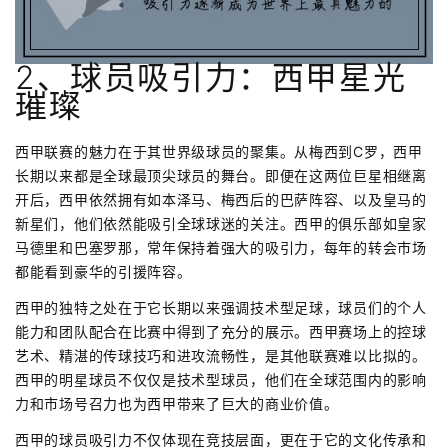
2、球员吸引力：西甲星光
璀璨
西甲联赛的魅力在于其世界级球员的聚集。从梅西到C罗，西甲
长期以来都是全球最顶尖球员的舞台。即便在这两位巨星相继离
开后，西甲依然拥有如本泽马、梅西后的巴萨阵容、以及皇马的
新星们，他们依然能吸引全球球迷的关注。西甲的俱乐部如皇家
马德里和巴塞罗那，常年保持着强大的吸引力，每年的转会市场
都能看到豪华的引援阵容。
西甲的独特之处在于它长期以来强调技术型足球，球员们的个人
能力和团队配合在比赛中得到了充分的展示。西甲赛场上的控球
艺术、精湛的传球技巧和进攻流畅性，是其他联赛难以比拟的。
西甲的明星球员不仅仅是技术型球员，他们在全球范围内的影响
力和市场号召力也为西甲带来了巨大的商业价值。
西甲的球员吸引力不仅体现在竞技层面，更在于它的文化传承和