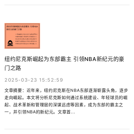
纽约尼克斯崛起为东部霸主 引领NBA新纪元的豪
门之路
2025-03-23 15:52:59
文章摘要：近年来，纽约尼克斯在NBA东部逐渐崭露头角，逐步
走向崛起。本文将分析尼克斯如何通过系统建设、年轻球员的崛
起、战术革新和管理层的深谋远虑等因素，成为东部的霸主之
一，并引领NBA的新纪元。文章首...