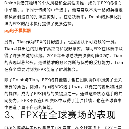
Doinb凭借其独特的个人风格和全局性思维，成为了FPX的核心
中单选手。不同于传统的中单选手，他常常以不拘一格的英雄池
和极富创造性的打法震惊对手。在总决赛中，Doinb的多样化打
法为FPX的战术执行提供了更多选择。
pg电子模拟器
另外，Tian作为FPX的打野选手，也是团队不可或缺的一员。
Tian以其出色的打野节奏控制和视野掌控，帮助FPX在比赛中取
得了许多关键的优势。2019年全球总决赛决赛对阵G2时，Tian
的表现堪称经典。通过精准的野区判断与优秀的反打能力，Tian
在多个重要时刻为FPX创造了胜利机会。
除了Doinb与Tian，FPX的其他选手也在团队协作中扮演了至关
重要的角色。例如，Fpx的ADC选手Lwx，以稳定的输出和细腻
的操作，成为了FPX团战的关键点之一。通过这些核心选手的共
同努力，FPX不仅在LPL赛区中取得了连胜佳绩，也在全球赛事
中创造了属于自己的辉煌。
3、FPX在全球赛场的表现
FPX的崛起并不仅仅局限于LPL赛区，在全球赛场上，FPX也展