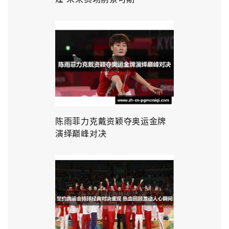
陈雨菲力克戴资颖夺奥运金牌
演绎巅峰对决