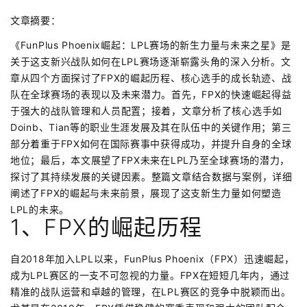
文章摘要：
《FunPlus Phoenix崛起：LPL赛场的新生力量与未来之星》是
关于这支新兴战队如何在LPL赛场逐渐崭露头角的深入分析。文
章从四个方面探讨了FPX的崛起历程、核心选手的成长轨迹、战
队在全球赛场的表现以及未来潜力。首先，FPX的快速崛起得益
于强大的战队管理和人员配置；接着，文章分析了核心选手如
Doinb、Tian等的职业生涯发展及其在队伍中的关键作用；第三
部分着重于FPX如何在国际赛事中获得成功，并提升自身的全球
地位；最后，本文展望了FPX未来在LPL乃至全球赛场的潜力，
探讨了其持续发展的关键因素。整篇文章结合数据与案例，详细
阐述了FPX的崛起与未来前景，展现了这支新生力量如何塑造
LPL的未来。
1、FPX的崛起历程
自2018年加入LPL以来，FunPlus Phoenix（FPX）迅速崛起，
成为LPL赛区的一支不可忽视的力量。FPX在短短几年内，通过
精准的战队运营和卓越的管理，在LPL赛区的竞争中脱颖而出。