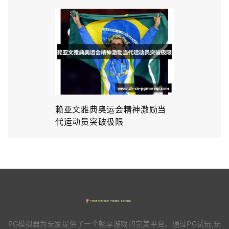
赖亚文雅典奥运会精神激励当
代运动员突破极限
PG模拟器为玩家提供了一个畅享游戏的完美平台。通过PG试玩,玩