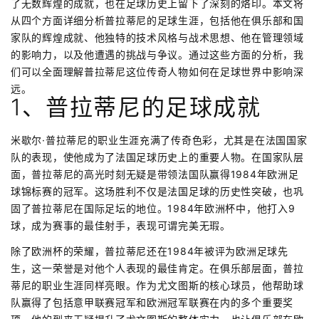
了无数辉煌的成就，也在足球历史上留下了深刻的烙印。本文将
从四个方面详细分析普拉蒂尼的足球生涯，包括他在俱乐部和国
家队的辉煌成就、他独特的技术风格与战术思想、他在管理领域
的影响力，以及他遭遇的挑战与争议。通过这些方面的分析，我
们可以全面理解普拉蒂尼这位传奇人物如何在足球世界中影响深
远。
1、普拉蒂尼的足球成就
米歇尔·普拉蒂尼的职业生涯充满了传奇色彩，尤其是在法国国家
队的表现，使他成为了法国足球历史上的重要人物。在国家队层
面，普拉蒂尼的高光时刻无疑是带领法国队赢得1984年欧洲足
球锦标赛的冠军。这场胜利不仅是法国足球的历史性突破，也巩
固了普拉蒂尼在国际足坛的地位。1984年欧洲杯中，他打入9
球，成为赛事的最佳射手，表现可谓完美无瑕。
除了欧洲杯的荣耀，普拉蒂尼还在1984年被评为欧洲足球先
生，这一荣誉是对他个人表现的最佳肯定。在俱乐部层面，普拉
蒂尼的职业生涯同样亮眼。作为尤文图斯的核心球员，他帮助球
队赢得了包括意甲联赛冠军和欧洲冠军联赛在内的多个重要奖