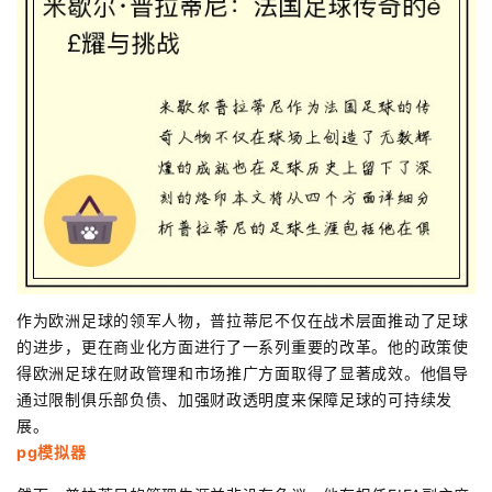
作为欧洲足球的领军人物，普拉蒂尼不仅在战术层面推动了足球
的进步，更在商业化方面进行了一系列重要的改革。他的政策使
得欧洲足球在财政管理和市场推广方面取得了显著成效。他倡导
通过限制俱乐部负债、加强财政透明度来保障足球的可持续发
展。
pg模拟器