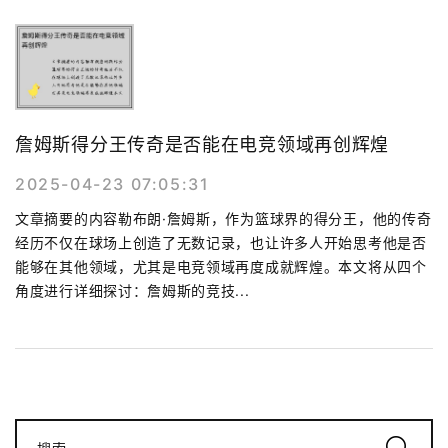
詹姆斯得分王传奇是否能在电竞领域再创辉煌
2025-04-23 07:05:31
文章摘要的内容勒布朗·詹姆斯，作为篮球界的得分王，他的传奇
经历不仅在球场上创造了无数记录，也让许多人开始思考他是否
能够在其他领域，尤其是电竞领域再度成就辉煌。本文将从四个
角度进行详细探讨：詹姆斯的竞技...