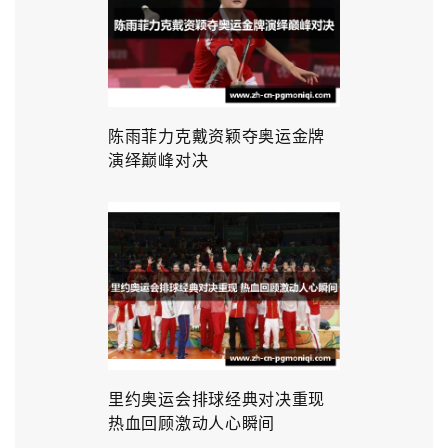
陈雨菲力克戴资颖夺奥运金牌
演绎巅峰对决
里约奥运会排球经典对决重现
热血回顾激动人心瞬间