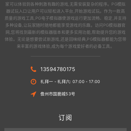
家可以体验到各种刺激有趣的游戏,无需安装复杂的程序。PG模拟
器试玩入口让用户可以轻松进入平台,开始游戏试玩。作为一款高
质量的游戏工具,PG电子模拟器使游戏运行更加流畅、稳定,并支持
多种设备,让玩家随时随地都能享受游戏的乐趣。访问PG模拟器官
网,您将找到最新的模拟器版本和更多实用功能,帮助提升您的游戏
体验。无论是想要尝试新游戏,还是回味经典,PG模拟器都能为您带
来丰富的游戏体验,成为每个游戏爱好者的必备工具。
13594780175
礼拜一 - 礼拜六: 07:00 - 17:00
儋州市国脆城53号
订阅