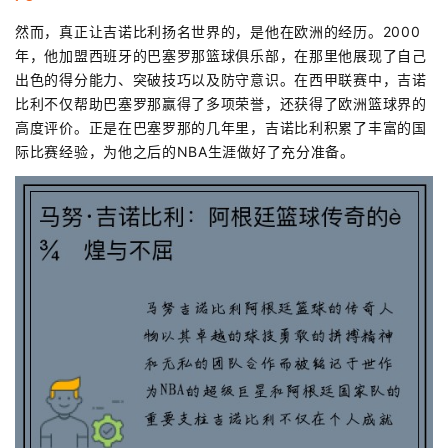
然而，真正让吉诺比利扬名世界的，是他在欧洲的经历。2000
年，他加盟西班牙的巴塞罗那篮球俱乐部，在那里他展现了自己
出色的得分能力、突破技巧以及防守意识。在西甲联赛中，吉诺
比利不仅帮助巴塞罗那赢得了多项荣誉，还获得了欧洲篮球界的
高度评价。正是在巴塞罗那的几年里，吉诺比利积累了丰富的国
际比赛经验，为他之后的NBA生涯做好了充分准备。