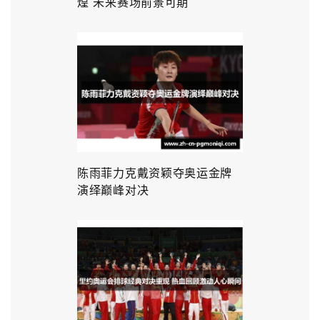
煌 未来赛场前景可期
陈雨菲力克戴资颖夺奥运金牌
演绎巅峰对决