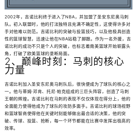
2002年，吉诺比利终于进入了NBA，并加盟了圣安东尼奥马刺
队。初入联盟时，他的打法独特且充满不确定性，这使得许多对
手对他难以防范。吉诺比利的突破与投篮技巧，以及他极具创造
性的篮球智慧，迅速让他在NBA站稳了脚跟。作为一名外援，吉
诺比利的成功不只是个人的突破，也标志着南美篮球开始崭露头
角，打破了欧美篮球的垄断局面。
2、巅峰时刻：马刺的核心
力量
吉诺比利加入圣安东尼奥马刺队后，很快便成为了球队的核心之
一。他与蒂姆·邓肯、托尼·帕克组成的三巨头阵容，创造了马刺
王朝的辉煌。吉诺比利在马刺的表现不仅仅体现在得分上，他的
全面能力使得他成为了球队的攻防多面手。吉诺比利的球场视野
和篮球智商使得他在关键时刻能够做出最合适的决策，他的突
破、传球、投篮、抢断，每一个环节都能在比赛中发挥出极高的
效率。