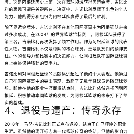
牌。这是阿根廷历史上第一次在篮球领域获得奥运金牌，吉诺比
利的表现可谓是关键所在。决赛中，吉诺比利发挥了出色的个人
能力，他的得分和组织为阿根廷队赢得了最后的胜利。
除了奥运金牌外，吉诺比利还在其他国际赛事中为阿根廷队带来
过多次成功。在2004年的世界篮球锦标赛上，阿根廷队获得了
第三名，吉诺比利再次发挥了领袖作用。作为阿根廷篮球的代表
性人物，吉诺比利不仅是球队的核心球员，更是队友们的精神支
柱。他的领导力和比赛中的决策能力，让阿根廷队在国际篮球舞
台上始终保持强劲的竞争力。
吉诺比利对阿根廷篮球的贡献远远超过了他的个人表现。他通过
自己在国际赛事中的突出表现，激励了无数年轻球员追随篮球梦
想。即使在他的职业生涯即将结束时，吉诺比利依然选择回到阿
根廷，积极推动本国篮球的发展，为阿根廷篮球的未来打下了坚
实的基础。
4、退役与遗产：传奇永存
2018年，马努·吉诺比利正式宣布退役，结束了自己辉煌的职业
生涯。虽然他的离开标志着一代篮球传奇的终结，但他的影响力