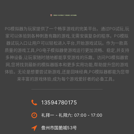
PG模拟器为玩家提供了一个畅享游戏的完美平台。通过PG试玩,玩
家可以体验到各种刺激有趣的游戏,无需安装复杂的程序。PG模拟
器试玩入口让用户可以轻松进入平台,开始游戏试玩。作为一款高
质量的游戏工具,PG电子模拟器使游戏运行更加流畅、稳定,并支持
多种设备,让玩家随时随地都能享受游戏的乐趣。访问PG模拟器官
网,您将找到最新的模拟器版本和更多实用功能,帮助提升您的游戏
体验。无论是想要尝试新游戏,还是回味经典,PG模拟器都能为您带
来丰富的游戏体验,成为每个游戏爱好者的必备工具。
13594780175
礼拜一 - 礼拜六: 07:00 - 17:00
儋州市国脆城53号