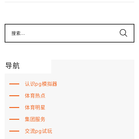
搜索...
导航
认识pg模拟器
体育热点
体育明星
集团服务
交流pg试玩