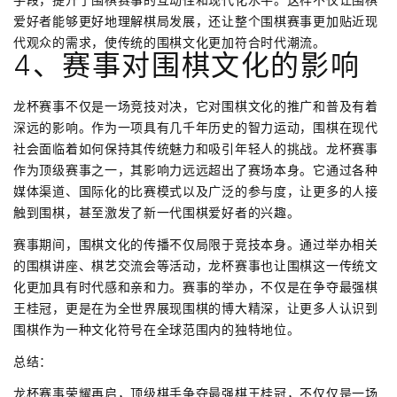
爱好者能够更好地理解棋局发展，还让整个围棋赛事更加贴近现
代观众的需求，使传统的围棋文化更加符合时代潮流。
4、赛事对围棋文化的影响
龙杯赛事不仅是一场竞技对决，它对围棋文化的推广和普及有着
深远的影响。作为一项具有几千年历史的智力运动，围棋在现代
社会面临着如何保持其传统魅力和吸引年轻人的挑战。龙杯赛事
作为顶级赛事之一，其影响力远远超出了赛场本身。它通过各种
媒体渠道、国际化的比赛模式以及广泛的参与度，让更多的人接
触到围棋，甚至激发了新一代围棋爱好者的兴趣。
赛事期间，围棋文化的传播不仅局限于竞技本身。通过举办相关
的围棋讲座、棋艺交流会等活动，龙杯赛事也让围棋这一传统文
化更加具有时代感和亲和力。赛事的举办，不仅是在争夺最强棋
王桂冠，更是在为全世界展现围棋的博大精深，让更多人认识到
围棋作为一种文化符号在全球范围内的独特地位。
总结：
龙杯赛事荣耀再启，顶级棋手争夺最强棋王桂冠，不仅仅是一场