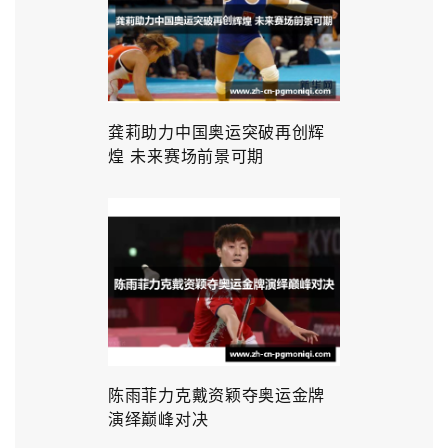
龚莉助力中国奥运突破再创辉
煌 未来赛场前景可期
陈雨菲力克戴资颖夺奥运金牌
演绎巅峰对决