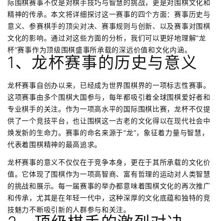
际围棋赛事不仅是对棋手技巧与智慧的挑战，更是对围棋文化和
精神的传承。本文将详细探讨这一赛事的四个方面：赛事历史与
意义、参赛棋手的顶尖对决、赛事规则与创新、以及赛事对围棋
文化的影响。通过对这些方面的分析，我们可以更好地理解“龙
杯”赛事作为顶级围棋盛事所承载的深远价值和文化内涵。
1、龙杯赛事的历史与意义
龙杯赛事自创办以来，已经成为世界围棋界的一项标志性赛事。
这项赛事由多个围棋大国参与，每年都吸引着全球围棋爱好者和
专业棋手的关注。作为一项高水平的国际围棋比赛，龙杯不仅提
供了一个竞技平台，也让围棋这一古老的文化得以在现代社会中
焕发新的生命力。赛事的命名来源于“龙”，象征着力量与智慧，
代表着围棋精神的最高追求。
龙杯赛事的意义不仅仅在于竞争本身，更在于其所承载的文化价
值。它体现了围棋作为一项高智商、富有哲理的运动对人类智慧
的挑战和展示。每一届赛事的举办都意味着围棋文化的再次推广
和传承，尤其是在年轻一代中，这种深厚的文化底蕴和独特的竞
技魅力不断吸引新的人群参与和关注。