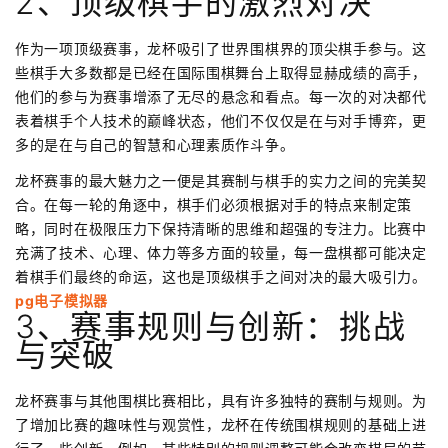
2、顶级棋手的激烈对决
作为一项顶级赛事，龙杯吸引了世界围棋界的顶尖棋手参与。这
些棋手大多数都是已经在国际围棋舞台上取得显赫成绩的高手，
他们的参与为赛事增添了无尽的悬念和看点。每一次的对决都代
表着棋手个人技术的巅峰状态，他们不仅仅是在与对手博弈，更
多的是在与自己的智慧和心理素质作斗争。
龙杯赛事的最大魅力之一便是其赛制与棋手的实力之间的完美契
合。在每一轮的角逐中，棋手们必须根据对手的特点来制定策
略，同时在极限压力下保持清晰的思维和超强的专注力。比赛中
充满了技术、心理、体力等多方面的较量，每一盘棋都可能决定
着棋手们最终的命运，这也是顶级棋手之间对决的最大吸引力。
pg电子模拟器
3、赛事规则与创新：挑战
与突破
龙杯赛事与其他围棋比赛相比，具有许多独特的赛制与规则。为
了增加比赛的趣味性与观赏性，龙杯在传统围棋规则的基础上进