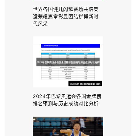
世界各国健儿闪耀赛场共谱奥
运荣耀篇章彰显团结拼搏新时
代风采
2024年巴黎奥运会各国金牌榜
排名预测与历史成绩对比分析