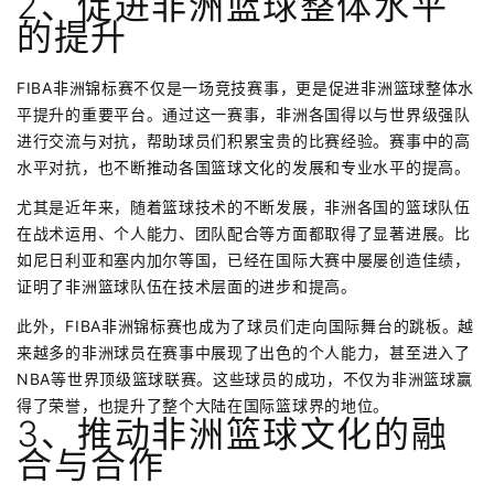
2、促进非洲篮球整体水平
的提升
FIBA非洲锦标赛不仅是一场竞技赛事，更是促进非洲篮球整体水
平提升的重要平台。通过这一赛事，非洲各国得以与世界级强队
进行交流与对抗，帮助球员们积累宝贵的比赛经验。赛事中的高
水平对抗，也不断推动各国篮球文化的发展和专业水平的提高。
尤其是近年来，随着篮球技术的不断发展，非洲各国的篮球队伍
在战术运用、个人能力、团队配合等方面都取得了显著进展。比
如尼日利亚和塞内加尔等国，已经在国际大赛中屡屡创造佳绩，
证明了非洲篮球队伍在技术层面的进步和提高。
此外，FIBA非洲锦标赛也成为了球员们走向国际舞台的跳板。越
来越多的非洲球员在赛事中展现了出色的个人能力，甚至进入了
NBA等世界顶级篮球联赛。这些球员的成功，不仅为非洲篮球赢
得了荣誉，也提升了整个大陆在国际篮球界的地位。
3、推动非洲篮球文化的融
合与合作