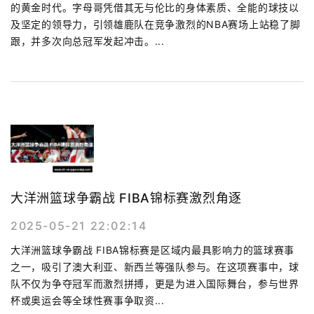
的黄金时代。字母哥凭借其无与伦比的身体素质、全能的球技以
及坚定的领导力，引领雄鹿队在竞争激烈的NBA赛场上站稳了脚
跟，并多次向总冠军发起冲击。...
大洋洲篮球争霸战 FIBA锦标赛激烈角逐
2025-05-21 22:02:14
大洋洲篮球争霸战 FIBA锦标赛是区域内最具影响力的篮球赛事
之一，吸引了澳大利亚、新西兰等强队参与。在这项赛事中，球
队不仅为争夺冠军而激烈拼搏，更是为进入国际舞台，参与世界
杯或奥运会等全球性赛事争取资...