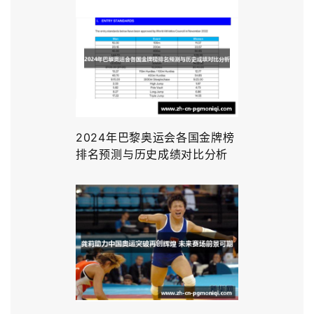
2024年巴黎奥运会各国金牌榜
排名预测与历史成绩对比分析