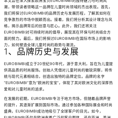
本文旨在深入探索欧洲宝贝EUROBIMBI的独特魅力与时尚风
潮，带领读者领略这一品牌在儿童时尚领域的杰出表现。首先，
我们将探讨EUROBIMBI的品牌历史与发展历程，了解其如何在
竞争激烈的市场中脱颖而出。接着，我们将分析其设计理念与风
格，揭示品牌背后的创意与匠心。此外，我们还将关注
EUROBIMBI对可持续时尚的倡导，展现其在环保与时尚结合方
面的努力。最后，我们将探讨EUROBIMBI在国际市场上的影响
力，如何塑造全球儿童时尚的趋势与潮流。
1、品牌历史与发展
EUROBIMBI成立于20世纪90年代，源于意大利，旨在为儿童提
供高品质的时尚服饰。创始人凭借对儿童时尚的敏锐洞察，将传
统与现代元素相结合，创造出独特的品牌定位。品牌的名字
“EUROBIMBI”意为“欧洲的宝宝”，体现了其对欧洲文化的深厚热
爱和对儿童时尚的追求。
在发展的初期，EUROBIMBI专注于地方市场，但随着品牌声誉
的提升，其逐渐扩展到国际市场。通过参加各种国际展会和时尚
盛典，EUROBIMBI成功地吸引了全球客户的目光。如今，
EUROBIMBI不仅在欧洲有着广泛的客户群体，还在亚洲、美洲