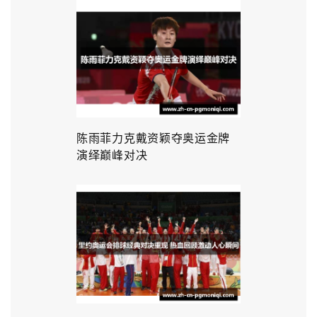
陈雨菲力克戴资颖夺奥运金牌
演绎巅峰对决