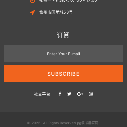
礼拜一 - 礼拜六: 07:00 - 17:00
儋州市国脆城53号
订阅
Enter Your E-mail
SUBSCRIBE
社交平台
©
2026
- All Rights Reserved
pg模拟器官网
.