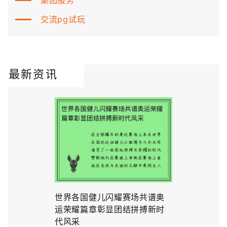
交流pg试玩
最新资讯
世界各国健儿闪耀赛场共谱奥
运荣耀篇章彰显团结拼搏新时
代风采