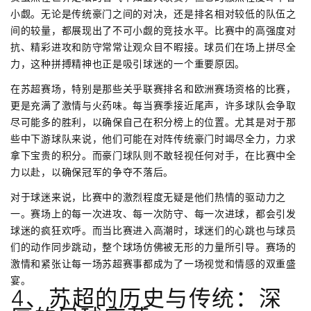
小觑。无论是传统豪门之间的对决，还是排名相对较低的队伍之
间的较量，都展现出了不可小觑的竞技水平。比赛中的高强度对
抗、精彩进攻和防守常常让观众目不暇接。球员们在场上拼尽全
力，这种拼搏精神也正是吸引球迷的一个重要原因。
在苏超赛场，特别是那些关乎联赛排名和欧洲赛场资格的比赛，
更是充满了激情与火药味。每当赛季接近尾声，许多球队会争取
尽可能多的胜利，以确保自己在积分榜上的位置。尤其是对于那
些中下游球队来说，他们可能在对阵传统豪门时竭尽全力，力求
拿下宝贵的积分。而豪门球队则不敢轻视任何对手，在比赛中全
力以赴，以确保冠军的争夺不落后。
对于球迷来说，比赛中的激烈程度无疑是他们热情的驱动力之
一。赛场上的每一次进攻、每一次防守、每一次进球，都会引发
球迷的疯狂欢呼。而当比赛进入高潮时，球迷们的心跳也与球员
们的动作同步跳动，整个球场仿佛被无形的力量所引导。赛场的
激情和紧张让每一场苏超赛事都成为了一场视觉和情感的双重盛
宴。
4、苏超的历史与传统：深