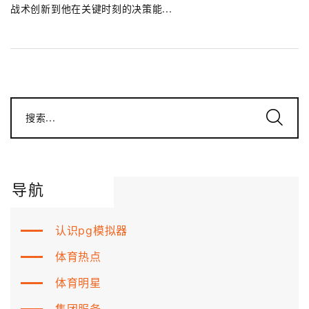
战术创新到他在关键时刻的决策能...
搜索...
导航
认识pg模拟器
体育热点
体育明星
集团服务