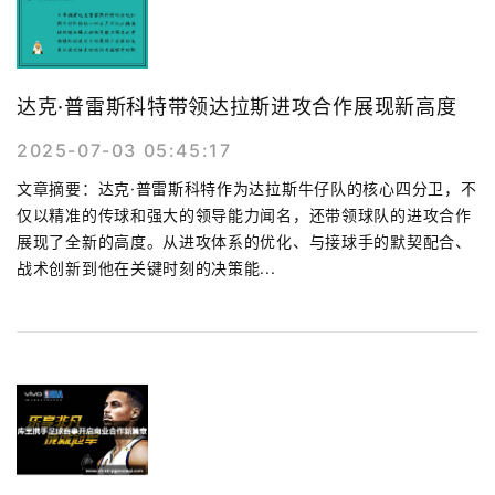
达克·普雷斯科特带领达拉斯进攻合作展现新高度
2025-07-03 05:45:17
文章摘要：达克·普雷斯科特作为达拉斯牛仔队的核心四分卫，不
仅以精准的传球和强大的领导能力闻名，还带领球队的进攻合作
展现了全新的高度。从进攻体系的优化、与接球手的默契配合、
战术创新到他在关键时刻的决策能...