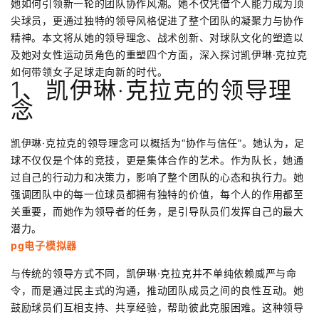
她如何引领新一轮的团队协作风潮。她不仅凭借个人能力成为顶
尖球员，更通过独特的领导风格促进了整个团队的凝聚力与协作
精神。本文将从她的领导理念、战术创新、对球队文化的塑造以
及她对女性运动员角色的重塑四个方面，深入探讨凯伊琳·克拉克
如何带领女子足球走向新的时代。
1、凯伊琳·克拉克的领导理
念
凯伊琳·克拉克的领导理念可以概括为“协作与信任”。她认为，足
球不仅仅是个体的竞技，更是集体合作的艺术。作为队长，她通
过自己的行动力和决策力，影响了整个团队的心态和执行力。她
强调团队中的每一位球员都拥有独特的价值，每个人的作用都至
关重要，而她作为领导者的任务，是引导队员们发挥自己的最大
潜力。
pg电子模拟器
与传统的领导方式不同，凯伊琳·克拉克并不单纯依赖威严与命
令，而是通过民主式的沟通，推动团队成员之间的良性互动。她
鼓励球员们互相支持、共享经验，帮助彼此克服困难。这种领导