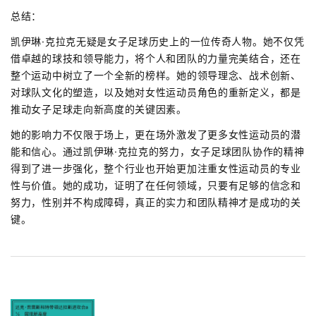
总结：
凯伊琳·克拉克无疑是女子足球历史上的一位传奇人物。她不仅凭
借卓越的球技和领导能力，将个人和团队的力量完美结合，还在
整个运动中树立了一个全新的榜样。她的领导理念、战术创新、
对球队文化的塑造，以及她对女性运动员角色的重新定义，都是
推动女子足球走向新高度的关键因素。
她的影响力不仅限于场上，更在场外激发了更多女性运动员的潜
能和信心。通过凯伊琳·克拉克的努力，女子足球团队协作的精神
得到了进一步强化，整个行业也开始更加注重女性运动员的专业
性与价值。她的成功，证明了在任何领域，只要有足够的信念和
努力，性别并不构成障碍，真正的实力和团队精神才是成功的关
键。