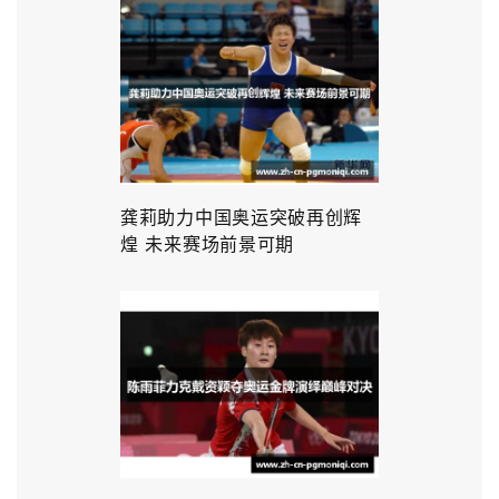
龚莉助力中国奥运突破再创辉
煌 未来赛场前景可期