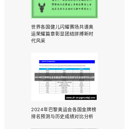
世界各国健儿闪耀赛场共谱奥
运荣耀篇章彰显团结拼搏新时
代风采
2024年巴黎奥运会各国金牌榜
排名预测与历史成绩对比分析