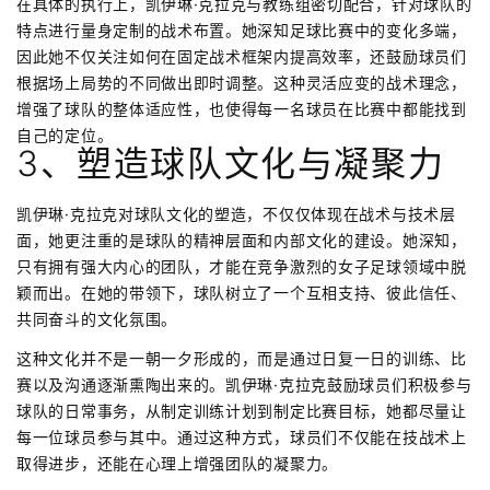
在具体的执行上，凯伊琳·克拉克与教练组密切配合，针对球队的
特点进行量身定制的战术布置。她深知足球比赛中的变化多端，
因此她不仅关注如何在固定战术框架内提高效率，还鼓励球员们
根据场上局势的不同做出即时调整。这种灵活应变的战术理念，
增强了球队的整体适应性，也使得每一名球员在比赛中都能找到
自己的定位。
3、塑造球队文化与凝聚力
凯伊琳·克拉克对球队文化的塑造，不仅仅体现在战术与技术层
面，她更注重的是球队的精神层面和内部文化的建设。她深知，
只有拥有强大内心的团队，才能在竞争激烈的女子足球领域中脱
颖而出。在她的带领下，球队树立了一个互相支持、彼此信任、
共同奋斗的文化氛围。
这种文化并不是一朝一夕形成的，而是通过日复一日的训练、比
赛以及沟通逐渐熏陶出来的。凯伊琳·克拉克鼓励球员们积极参与
球队的日常事务，从制定训练计划到制定比赛目标，她都尽量让
每一位球员参与其中。通过这种方式，球员们不仅能在技战术上
取得进步，还能在心理上增强团队的凝聚力。