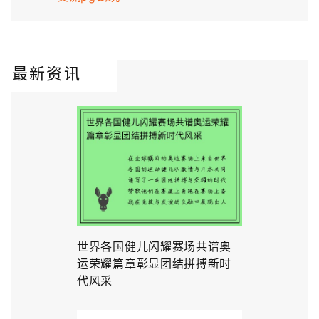
最新资讯
世界各国健儿闪耀赛场共谱奥
运荣耀篇章彰显团结拼搏新时
代风采