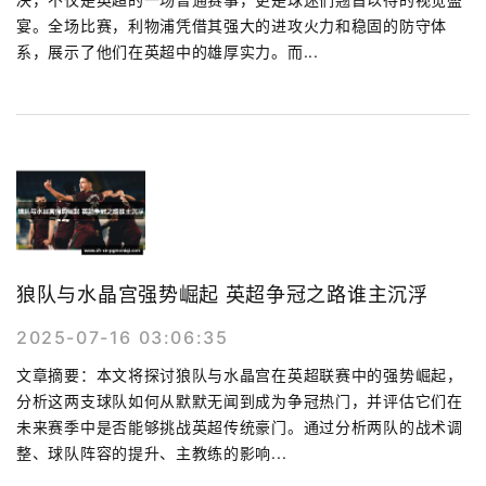
宴。全场比赛，利物浦凭借其强大的进攻火力和稳固的防守体
系，展示了他们在英超中的雄厚实力。而...
狼队与水晶宫强势崛起 英超争冠之路谁主沉浮
2025-07-16 03:06:35
文章摘要：本文将探讨狼队与水晶宫在英超联赛中的强势崛起，
分析这两支球队如何从默默无闻到成为争冠热门，并评估它们在
未来赛季中是否能够挑战英超传统豪门。通过分析两队的战术调
整、球队阵容的提升、主教练的影响...