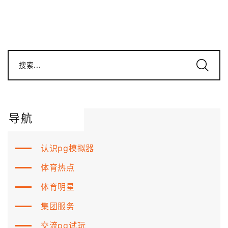
搜索...
导航
认识pg模拟器
体育热点
体育明星
集团服务
交流pg试玩