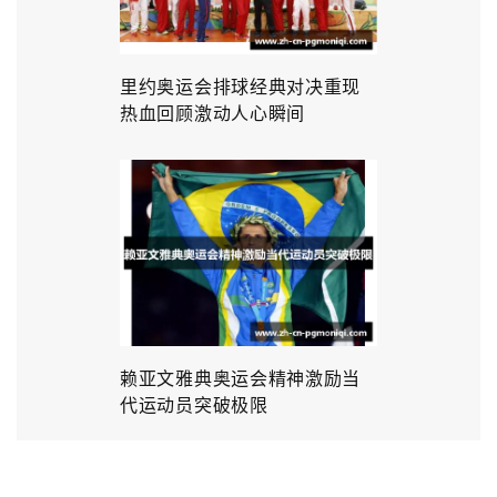
里约奥运会排球经典对决重现
热血回顾激动人心瞬间
赖亚文雅典奥运会精神激励当
代运动员突破极限