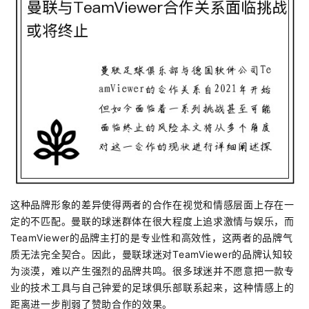
这种品牌形象的差异使得两者的合作在视觉和情感层面上存在一
定的不匹配。曼联的球迷群体在很大程度上追求激情与娱乐，而
TeamViewer的品牌主打的是专业性和高效性，这两者的品牌气
质无法完全契合。因此，曼联球迷对TeamViewer的品牌认知较
为淡漠，难以产生强烈的品牌共鸣。很多球迷并不愿意把一款专
业的技术工具与自己钟爱的足球俱乐部联系起来，这种情感上的
距离进一步削弱了赞助合作的效果。