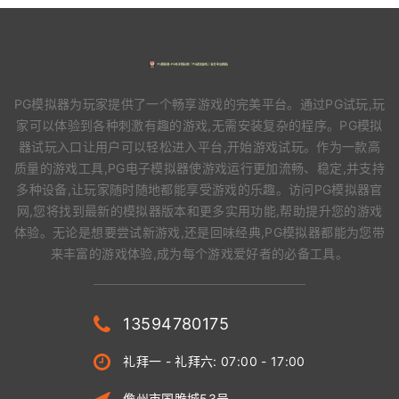
PG模拟器为玩家提供了一个畅享游戏的完美平台。通过PG试玩,玩
家可以体验到各种刺激有趣的游戏,无需安装复杂的程序。PG模拟
器试玩入口让用户可以轻松进入平台,开始游戏试玩。作为一款高
质量的游戏工具,PG电子模拟器使游戏运行更加流畅、稳定,并支持
多种设备,让玩家随时随地都能享受游戏的乐趣。访问PG模拟器官
网,您将找到最新的模拟器版本和更多实用功能,帮助提升您的游戏
体验。无论是想要尝试新游戏,还是回味经典,PG模拟器都能为您带
来丰富的游戏体验,成为每个游戏爱好者的必备工具。
13594780175
礼拜一 - 礼拜六: 07:00 - 17:00
儋州市国脆城53号