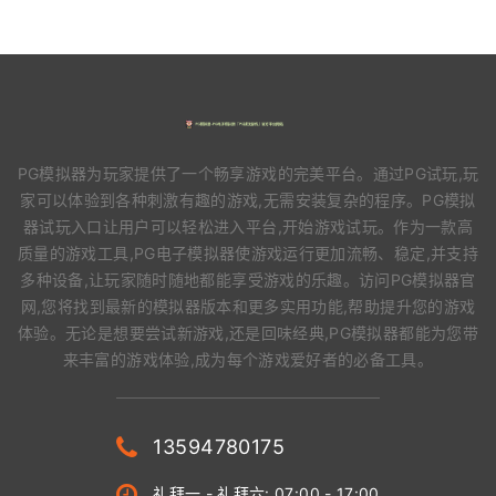
PG模拟器为玩家提供了一个畅享游戏的完美平台。通过PG试玩,玩
家可以体验到各种刺激有趣的游戏,无需安装复杂的程序。PG模拟
器试玩入口让用户可以轻松进入平台,开始游戏试玩。作为一款高
质量的游戏工具,PG电子模拟器使游戏运行更加流畅、稳定,并支持
多种设备,让玩家随时随地都能享受游戏的乐趣。访问PG模拟器官
网,您将找到最新的模拟器版本和更多实用功能,帮助提升您的游戏
体验。无论是想要尝试新游戏,还是回味经典,PG模拟器都能为您带
来丰富的游戏体验,成为每个游戏爱好者的必备工具。
13594780175
礼拜一 - 礼拜六: 07:00 - 17:00