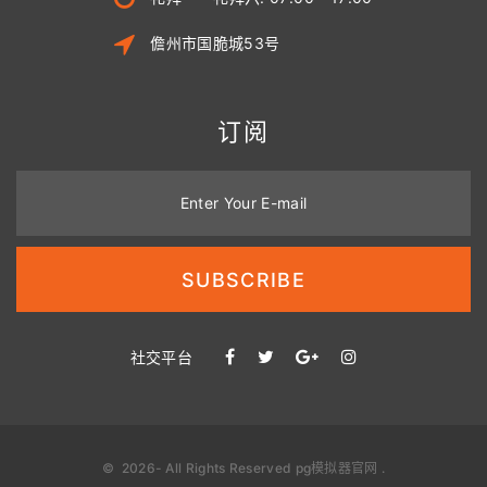
儋州市国脆城53号
订阅
Enter Your E-mail
SUBSCRIBE
社交平台
©
2026
- All Rights Reserved
pg模拟器官网
.