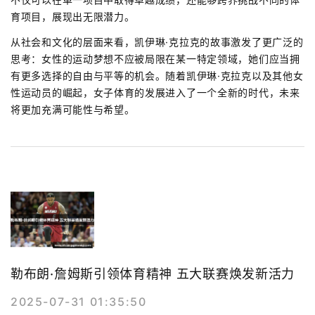
育项目，展现出无限潜力。
从社会和文化的层面来看，凯伊琳·克拉克的故事激发了更广泛的
思考：女性的运动梦想不应被局限在某一特定领域，她们应当拥
有更多选择的自由与平等的机会。随着凯伊琳·克拉克以及其他女
性运动员的崛起，女子体育的发展进入了一个全新的时代，未来
将更加充满可能性与希望。
勒布朗·詹姆斯引领体育精神 五大联赛焕发新活力
2025-07-31 01:35:50