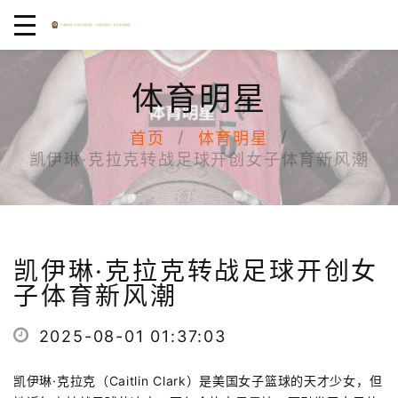
体育明星
首页
体育明星
凯伊琳·克拉克转战足球开创女子体育新风潮
凯伊琳·克拉克转战足球开创女
子体育新风潮
2025-08-01 01:37:03
凯伊琳·克拉克（Caitlin Clark）是美国女子篮球的天才少女，但