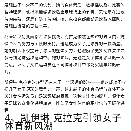
展现出了与众不同的优势。她的身体素质、敏捷性以及对比赛的
独特理解，使得她能够迅速适应足球场上的节奏。无论是在进攻
端的突破，还是在防守端的拼抢，克拉克都能够迅速融入团队，
展现出极强的竞技水平。
尽管转型初期面临着许多挑战，克拉克依然在短短的时间内，凭
借个人的努力与团队的支持，迅速成为女子足球界的一颗新星。
她的加入不仅提升了球队的整体实力，也激励了更多女性关注并
参与到足球这项运动中。她的崛起，无疑是女子体育领域的一大
亮点，证明了女性运动员在不同体育项目中都能实现卓越的表
现。
凯伊琳·克拉克的转型还带来了一个深远的影响——她的成功不仅
提升了女子足球的竞争力，还让越来越多的体育品牌与媒体开始
关注女性运动员在足球领域的表现。这种关注度的提升，促使女
子足球的商业化进程加速，推动了女性体育的职业化与国际化进
程。
4、凯伊琳·克拉克引领女子
体育新风潮