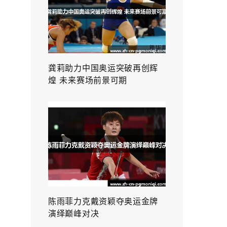
龚莉助力中国奥运突破再创辉
煌 未来赛场前景可期
陈雨菲力克戴资颖夺奥运金牌
演绎巅峰对决