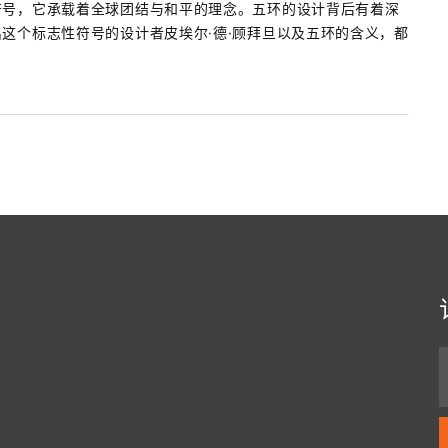
符号，它承载着全球团结与和平的理念。五环的设计背后有着深
这个标志性符号的设计者皮埃尔·德·顾拜旦以及五环的含义，都
.