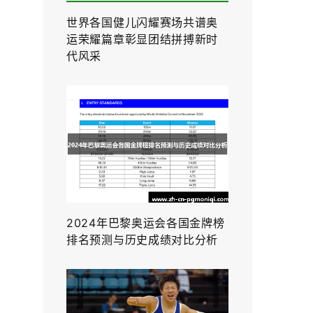
世界各国健儿闪耀赛场共谱奥
运荣耀篇章彰显团结拼搏新时
代风采
2024年巴黎奥运会各国金牌榜
排名预测与历史成绩对比分析