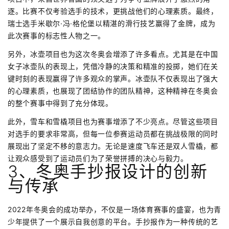
逐。比赛不仅考验选手的技术，更挑战他们的心理素质。最终，
瑞士选手米歇尔·冯·格伦堡以精湛的滑行技艺赢得了金牌，成为
此次赛事的标志性人物之一。
另外，冰壶项目也为这次冬奥会增添了许多看点。尤其是在中国
女子冰壶队的表现上，凭借冷静的决策和精准的投掷，她们在关
键时刻的表现赢得了许多观众的掌声。冰壶队不仅表现出了强大
的心理素质，也展现了团结协作的团队精神，这种精神在冬奥会
的整个赛事中得到了充分体现。
此外，雪车和雪橇项目也为赛事增添了不少亮点。尽管这些项目
对选手的要求非常高，但每一位参赛运动员都在挑战极限的同时
展现出了坚定不移的意志力。无论是速度飞车还是双人雪橇，都
让观众感受到了运动员们为了荣誉拼搏的决心与毅力。
3、冬奥手抄报设计的创新
与传承
2022年冬奥会的成功举办，不仅是一场体育赛事的盛宴，也为青
少年提供了一个展示自我创意的平台。手抄报作为一种传统的艺