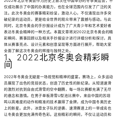
2022年北京冬奥会作为历史上首次在中国举办的冬季奥运会，不
仅成功展示了中国的办奥能力，也在全球范围内引发了广泛的关
注。此次冬奥会的赛事精彩纷呈，激动人心，不仅涌现出许多突
破纪录的运动员，更是给全世界的观众带来了震撼与感动。与此
同时，北京冬奥会的手抄报设计成为了广大青少年和艺术爱好者
表达冬奥会精神的一种方式。本篇文章将对2022北京冬奥会的精
彩瞬间、赛事回顾以及相关手抄报设计进行详细分析和探讨，具
体从赛事亮点、设计元素和创意呈现等方面进行展开，帮助大家
全面了解这次冬奥会的辉煌与独特之处。
1、2022北京冬奥会精彩瞬
间
2022年冬奥会无疑是一场视觉和精神的盛宴。赛场上，众多运动
员展现了出色的竞技状态，创造了历史性的新纪录。从短道速滑
的激烈对抗到自由式滑雪的空中翻腾，每一场比赛都充满了无尽
的悬念和激情。在男子单板滑雪U型池比赛中，来自中国的苏翊
鸣以高难度的动作和精准的技术赢得了金牌，成为中国冬奥历史
上的新星。此外，冰壶女子队的逆袭、速滑赛道上的一举成名也
让冬奥会更加充满传奇色彩。这些精彩的瞬间，不仅让运动员和