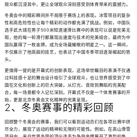
观众都沉浸其中，更让全球观众深刻感受到体育带来的震撼力。
冬奥会中的精彩瞬间并不局限于赛场上的表现。冰雪项目的复杂
性和高危险性也让每个精彩的动作都充满了挑战。例如，中国队
选手武大靖在男子500米短道速滑比赛中的表现可以说是完美无
瑕，他的每一轮滑行都展现出速度与技术的完美结合，最终为中
国队赢得了一枚金牌，成为全场最耀眼的明星之一。这一瞬间，
不仅展示了他高超的技艺，也表达了中国冬季项目逐渐崛起的势
头。
更值得一提的是开幕式的创新表现，这场举世瞩目的表演不仅通
过科技感十足的舞台设计吸引了全球观众，也让世界感受到了中
国在文化和创新上的巨大突破。从灯光、音效到舞蹈的完美配
合，每一场景都令人记忆深刻。开幕式不仅是一个体育赛事的开
始，更是北京冬奥会文化精神的完美呈现。
2、冬奥赛事的精彩回顾
回顾整个冬奥会的赛事，我们可以看到运动员们在各项比赛中拼
尽全力，展现了运动的精神和无限的可能性。例如，在高山滑雪
项目中，来自世界各国的顶尖选手为争夺金牌展开了激烈的角