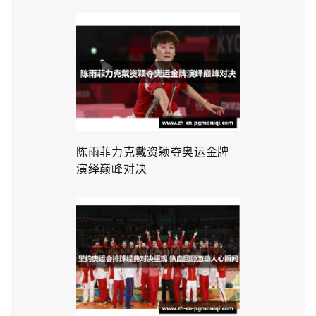
陈雨菲力克戴资颖夺奥运金牌
演绎巅峰对决