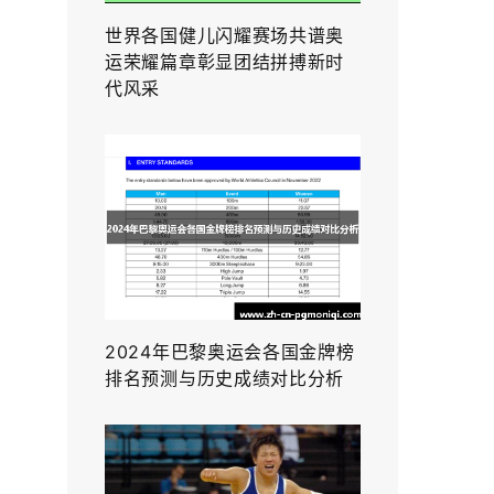
世界各国健儿闪耀赛场共谱奥
运荣耀篇章彰显团结拼搏新时
代风采
2024年巴黎奥运会各国金牌榜
排名预测与历史成绩对比分析