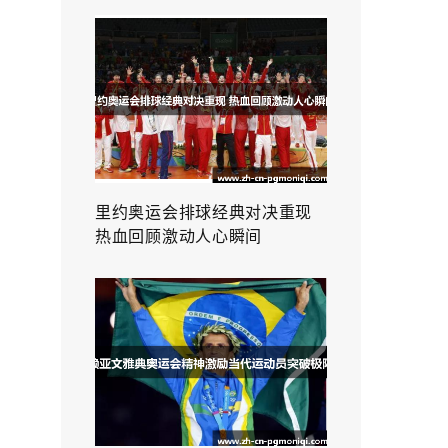
里约奥运会排球经典对决重现
热血回顾激动人心瞬间