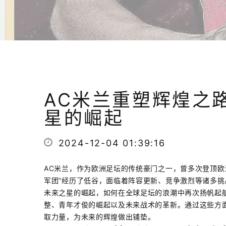
AC米兰重塑辉煌之
星的崛起
2024-12-04 01:39:16
AC米兰，作为欧洲足坛的传统豪门之一，曾多次登顶欧
军团”经历了低谷，面临着阵容更新、竞争激烈等诸多挑
未来之星的崛起，如何在全球足坛的浪潮中再次扬帆起
整、青年才俊的崛起以及未来战术的革新。通过这些方
取力量，为未来的辉煌做出铺垫。