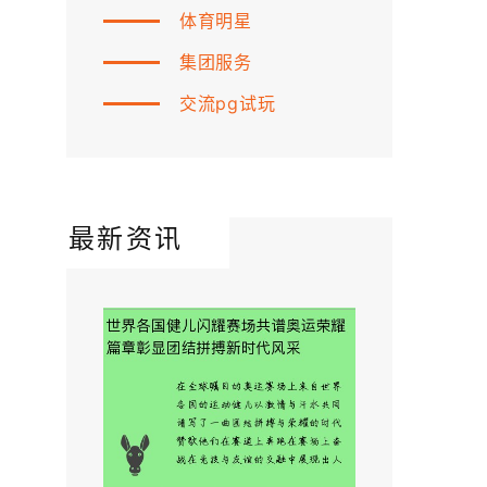
体育明星
集团服务
交流pg试玩
最新资讯