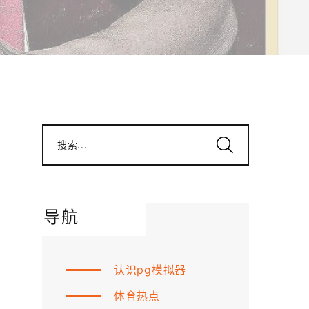
搜索...
导航
认识pg模拟器
体育热点