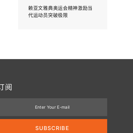
赖亚文雅典奥运会精神激励当
代运动员突破极限
订阅
Enter Your E-mail
SUBSCRIBE