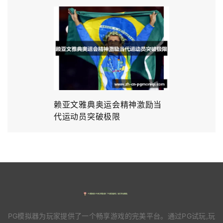
赖亚文雅典奥运会精神激励当
代运动员突破极限
PG模拟器为玩家提供了一个畅享游戏的完美平台。通过PG试玩,玩