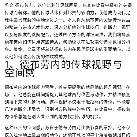
凯文·德布劳内，这位比利时足球巨星，以其在比赛中精妙的关键
传球而著称。他的传球艺术和对比赛的影响力，使他成为现代足
球中最具威胁的中场球员之一。本文将从德布劳内关键传球背后
的秘诀与进攻艺术出发，深入分析他的传球技巧、判断力、视野
以及与队友的默契配合。通过四个方面的详细阐述，我们将探索
德布劳内如何运用这些特质，帮助球队在进攻端创造无数得分机
会。最终，文章还将总结德布劳内在现代足球中的重要地位，以
及他如何改变传统的进攻模式。
1、德布劳内的传球视野与
空间感
德布劳内的传球能力背后，首先要提到的就是他的超凡视野。在
场上，他总能在瞬间捕捉到其他球员的位置与动作，并精准预测
到接下来的几步行动。这种视野不仅限于近距离的传球，他能够
迅速判断全场局势，识别对方防线中的空档。在比赛中，德布劳
内似乎总能在别人看不到的地方找到传球的机会。
这种非凡的空间感，源自于德布劳内对比赛节奏的掌控。他不仅
仅关注球场上最直观的动作，还能在球场的每个角落看到潜在的