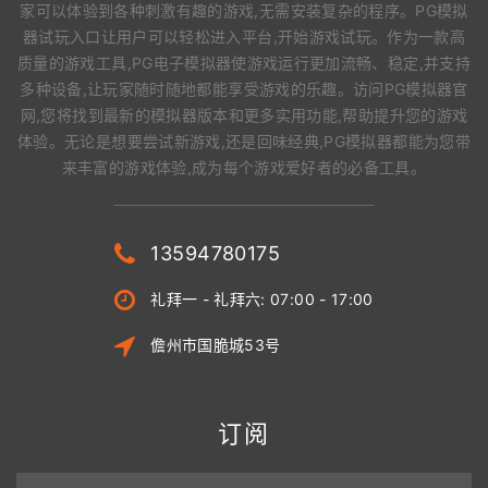
家可以体验到各种刺激有趣的游戏,无需安装复杂的程序。PG模拟
器试玩入口让用户可以轻松进入平台,开始游戏试玩。作为一款高
质量的游戏工具,PG电子模拟器使游戏运行更加流畅、稳定,并支持
多种设备,让玩家随时随地都能享受游戏的乐趣。访问PG模拟器官
网,您将找到最新的模拟器版本和更多实用功能,帮助提升您的游戏
体验。无论是想要尝试新游戏,还是回味经典,PG模拟器都能为您带
来丰富的游戏体验,成为每个游戏爱好者的必备工具。
13594780175
礼拜一 - 礼拜六: 07:00 - 17:00
儋州市国脆城53号
订阅