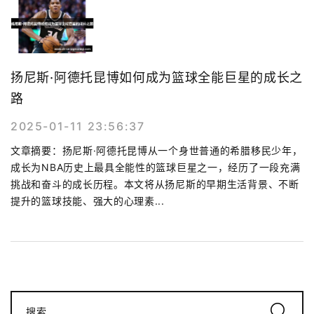
扬尼斯·阿德托昆博如何成为篮球全能巨星的成长之
路
2025-01-11 23:56:37
文章摘要：扬尼斯·阿德托昆博从一个身世普通的希腊移民少年，
成长为NBA历史上最具全能性的篮球巨星之一，经历了一段充满
挑战和奋斗的成长历程。本文将从扬尼斯的早期生活背景、不断
提升的篮球技能、强大的心理素...
搜索...