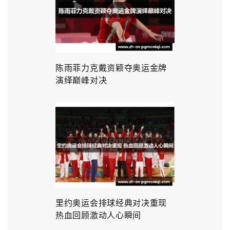
陈雨菲力克戴资颖夺奥运金牌
演绎巅峰对决
里约奥运会排球经典对决重现
热血回顾激动人心瞬间