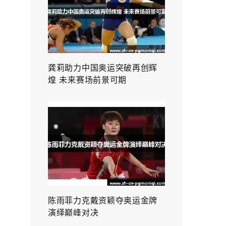
龚莉助力中国奥运突破再创辉
煌 未来赛场前景可期
陈雨菲力克戴资颖夺奥运金牌
演绎巅峰对决