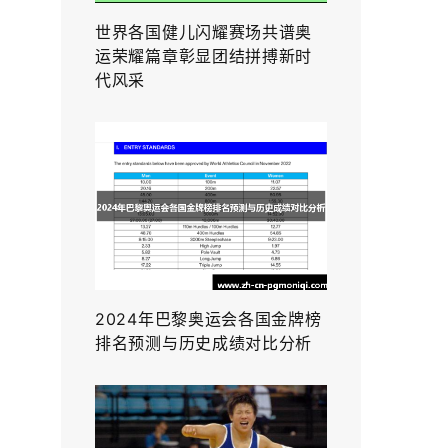
世界各国健儿闪耀赛场共谱奥
运荣耀篇章彰显团结拼搏新时
代风采
2024年巴黎奥运会各国金牌榜
排名预测与历史成绩对比分析