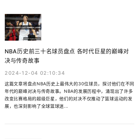
NBA历史前三十名球员盘点 各时代巨星的巅峰对
决与传奇故事
2024-12-04 02:10:34
这篇文章将盘点NBA历史上最伟大的30位球员，探讨他们在不同
年代的巅峰对决与传奇故事。NBA的发展历程中，涌现出了许多
改变比赛格局的超级巨星，他们的对决不仅推动了篮球运动的发
展，也深刻影响了全球篮球迷...