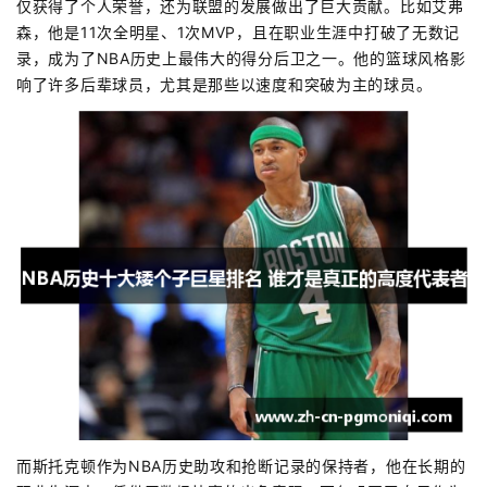
仅获得了个人荣誉，还为联盟的发展做出了巨大贡献。比如艾弗
森，他是11次全明星、1次MVP，且在职业生涯中打破了无数记
录，成为了NBA历史上最伟大的得分后卫之一。他的篮球风格影
响了许多后辈球员，尤其是那些以速度和突破为主的球员。
而斯托克顿作为NBA历史助攻和抢断记录的保持者，他在长期的