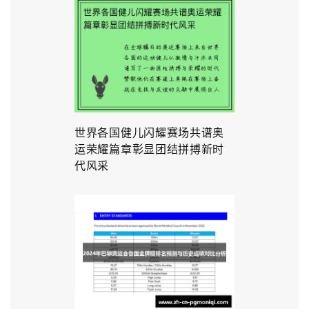
世界各国健儿闪耀赛场共谱奥
运荣耀篇章彰显团结拼搏新时
代风采