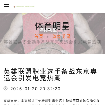
体育明星
首页
体育明星
英雄联盟职业选手备战东京奥运会引发电竞热潮
英雄联盟职业选手备战东京奥
运会引发电竞热潮
2025-01-20 20:32:20
文章摘要：本文探讨了英雄联盟职业选手备战东京奥运会所引发