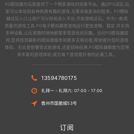
PG模拟器为玩家提供了一个畅享游戏的完美平台。通过PG试玩,玩
家可以体验到各种刺激有趣的游戏,无需安装复杂的程序。PG模拟
器试玩入口让用户可以轻松进入平台,开始游戏试玩。作为一款高
质量的游戏工具,PG电子模拟器使游戏运行更加流畅、稳定,并支持
多种设备,让玩家随时随地都能享受游戏的乐趣。访问PG模拟器官
网,您将找到最新的模拟器版本和更多实用功能,帮助提升您的游戏
体验。无论是想要尝试新游戏,还是回味经典,PG模拟器都能为您带
来丰富的游戏体验,成为每个游戏爱好者的必备工具。
13594780175
礼拜一 - 礼拜六: 07:00 - 17:00
儋州市国脆城53号
订阅