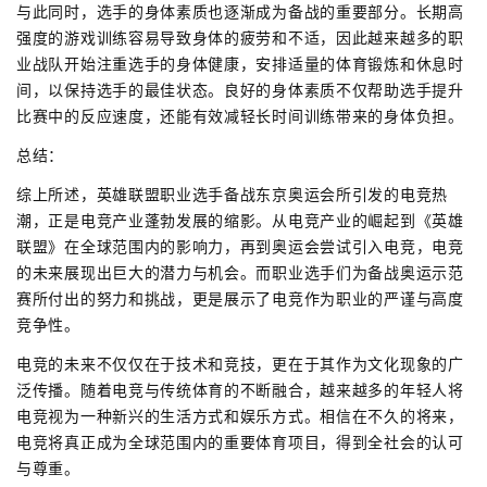
与此同时，选手的身体素质也逐渐成为备战的重要部分。长期高
强度的游戏训练容易导致身体的疲劳和不适，因此越来越多的职
业战队开始注重选手的身体健康，安排适量的体育锻炼和休息时
间，以保持选手的最佳状态。良好的身体素质不仅帮助选手提升
比赛中的反应速度，还能有效减轻长时间训练带来的身体负担。
总结：
综上所述，英雄联盟职业选手备战东京奥运会所引发的电竞热
潮，正是电竞产业蓬勃发展的缩影。从电竞产业的崛起到《英雄
联盟》在全球范围内的影响力，再到奥运会尝试引入电竞，电竞
的未来展现出巨大的潜力与机会。而职业选手们为备战奥运示范
赛所付出的努力和挑战，更是展示了电竞作为职业的严谨与高度
竞争性。
电竞的未来不仅仅在于技术和竞技，更在于其作为文化现象的广
泛传播。随着电竞与传统体育的不断融合，越来越多的年轻人将
电竞视为一种新兴的生活方式和娱乐方式。相信在不久的将来，
电竞将真正成为全球范围内的重要体育项目，得到全社会的认可
与尊重。