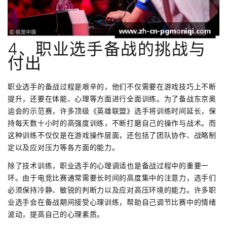
4、职业选手备战的挑战与
付出
职业选手的备战过程是艰辛的，他们不仅需要在游戏技巧上不断
提升，还要在体能、心理等方面进行全面训练。为了备战东京奥
运会的示范赛，许多顶级《英雄联盟》选手将训练时间延长，保
持每天数十小时的高强度训练，不断打磨自己的操作与战术。而
这种训练不仅仅是在游戏操作层面，还包括了团队协作、战略制
定以及应对压力等各方面的能力。
除了技术训练，职业选手的心理调适也是备战过程中的重要一
环。由于电竞比赛通常需要长时间的高度集中的注意力，选手们
必须保持冷静、敏锐的判断力以及应对高压环境的能力。许多职
业选手会在备战期间接受心理训练，帮助自己调节比赛中的情绪
波动，提高自己的心理素质。