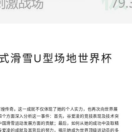
式滑雪U型场地世界杯
辉煌传奇。这一成就不仅体现了她的个人实力，也再次向世界展
四个方面深入分析这一事件：首先，谷爱凌的竞技表现及技术突
中国滑雪运动发展方面的贡献；最后，如何从她的成功中汲取精
谷爱凌的成就及其背后的努力，揭示她成为世界顶级运动员的多