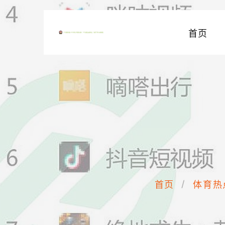
首页
首页
体育热