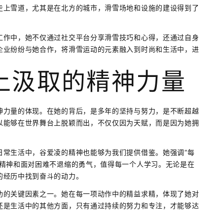
走上雪道，尤其是在北方的城市，滑雪场地和设施的建设得到了
工作中，她不仅通过社交平台分享滑雪技巧和心得，还通过自身
企业纷纷与她合作，将滑雪运动的元素融入到时尚和生活中，进
上汲取的精神力量
神力量的体现。在她的背后，是多年的坚持与努力，是不断超越
以能够在世界舞台上脱颖而出，不仅仅因为天赋，而是因为她拥
日常生活中，谷爱凌的精神也能够为我们提供借鉴。她强调“每
的精神和面对困难不退缩的勇气，值得每一个人学习。无论是在
的经历中找到奋斗的动力。
功的关键因素之一。她在每一项动作中的精益求精，体现了她对
还是生活中的其他方面，只有通过持续的努力和专注，才能够达