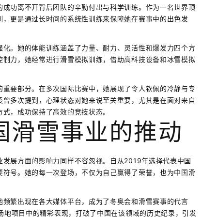
的成功离不开背后团队的辛勤付出与科学训练。作为一名世界顶
训，更是通过长时间的系统性训练来保障她在赛事中的出色发
强化。她的体能训练涵盖了力量、耐力、灵活性和爆发力四个方
控制力，她经常进行滑雪模拟训练，借助高科技设备和冰雪模拟
的重要部分。在多次国际比赛中，她展现了令人钦佩的冷静与专
凌曾多次提到，心理状态对她来说至关重要，尤其是在面对来自
方式，成功保持了高效的竞技状态。
国滑雪事业的推动
发展方面的影响力同样不容忽视。自从2019年选择代表中国
要符号。她的每一次登场，不仅为自己赢得了荣誉，也为中国滑
她频繁出现在各大媒体平台，成为了冬奥会和滑雪赛事的代言
型场地项目中的精彩表现，打破了中国在该领域的历史纪录，引发