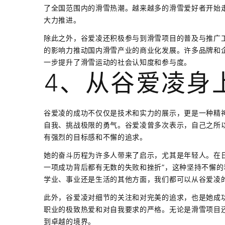
了全国范围内的滑雪热潮。越来越多的滑雪爱好者开始
大力推进。
除此之外，谷爱凌还积极参与到滑雪项目的普及与推广
的影响力推动国内滑雪产业的商业化发展。许多品牌和
一步提升了滑雪运动的社会认知度和参与度。
4、从谷爱凌身
谷爱凌的成功不仅仅是技术和实力的展示，更是一种精
自我、挑战极限的勇气。谷爱凌曾多次表示，自己之所
有强烈的目标感和不懈的追求。
她的奋斗历程为许多人带来了启示，尤其是年轻人。在
一项成功背后都有无数的失败和挫折”，这种坚持不懈
学业、事业还是生活的其他方面，我们都可以从谷爱凌
此外，谷爱凌对细节的关注和对完美的追求，也是她成
职业的极致热爱和对自我要求的严格。无论是滑雪项目
到卓越的境界。