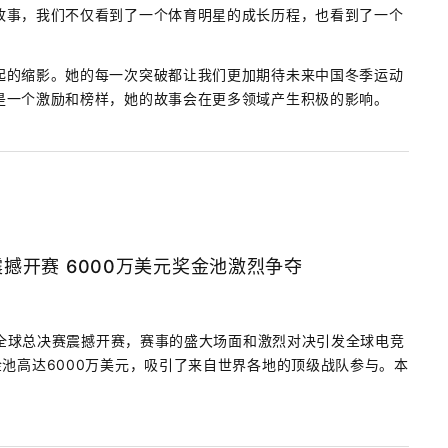
故事，我们不仅看到了一个体育明星的成长历程，也看到了一个
起的缩影。她的每一次突破都让我们更加期待未来中国冬季运动
是一个激励和榜样，她的故事会在更多领域产生积极的影响。
震撼开赛 6000万美元奖金池激烈争夺
14全球总决赛震撼开赛，赛事的盛大场面和激烈对决引发全球电竞
池高达6000万美元，吸引了来自世界各地的顶级战队参与。本