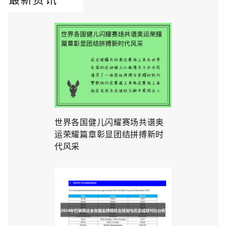
世界各国健儿闪耀赛场共谱奥
运荣耀篇章彰显团结拼搏新时
代风采