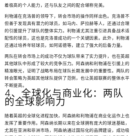
着极高的个人能力，还与队友之间的配合堪称完美。
利物浦在克洛普的领导下，转会市场的操作同样出色。克洛普不
但善于发现具有潜力的球员，如马内、萨拉赫等人，还通过合理
的引援提升了球队的整体实力。利物浦尤其注重引进具备战术适
配性的球员，这也是克洛普成功的一个关键因素。此外，利物浦
还通过培养年轻球员，如阿诺德等，建立了强大的后备力量。
两队在转会市场上的成功不仅为球队带来了实力提升，也在英超
其他球队中形成了较大的竞争压力。阿森纳和利物浦在引援上的
精准眼光，证明了战略布局在球队长期发展中的重要性。两队的
转会策略为英超其他球队提供了范例，也让英超联赛的整体水平
不断提高。
4、全球化与商业化：两队
的全球影响力
随着英超的全球化进程加快，阿森纳和利物浦在商业化运作上也
发挥了重要作用。阿森纳长期以来在全球拥有庞大的球迷基础，
尤其在亚洲和非洲市场，阿森纳通过国际化的品牌建设，成功吸