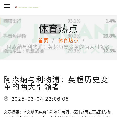
体育热点
首页
体育热点
阿森纳与利物浦：英超历史变革的两大引领者
阿森纳与利物浦：英超历史变
革的两大引领者
2025-03-04 22:06:05
文章摘要：本文以阿森纳与利物浦为例，探讨这两支英超球队如