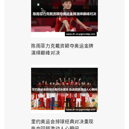
陈雨菲力克戴资颖夺奥运金牌
演绎巅峰对决
里约奥运会排球经典对决重现
热血回顾激动人心瞬间