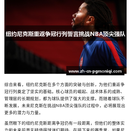
综合来看，纽约尼克斯在多个方面的突破与创新，为他们重返争
冠行列奠定了坚实的基础。核心球员的崛起、战术体系的成熟、
管理层的长期规划，都为球队提供了强大的支撑。而随着球队不
断发展，未来尼克斯在挑战NBA顶尖强队的过程中，必将展现出
更多的潜力与力量。
虽然眼下的纽约尼克斯距离争冠仍有一段距离，但他们的整体实
力和未来前景无疑值得球迷们期待。在接下来的赛季里，如果尼