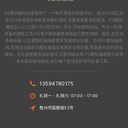
PG模拟器为玩家提供了一个畅享游戏的完美平台。通过PG试玩,玩
家可以体验到各种刺激有趣的游戏,无需安装复杂的程序。PG模拟
器试玩入口让用户可以轻松进入平台,开始游戏试玩。作为一款高
质量的游戏工具,PG电子模拟器使游戏运行更加流畅、稳定,并支持
多种设备,让玩家随时随地都能享受游戏的乐趣。访问PG模拟器官
网,您将找到最新的模拟器版本和更多实用功能,帮助提升您的游戏
体验。无论是想要尝试新游戏,还是回味经典,PG模拟器都能为您带
来丰富的游戏体验,成为每个游戏爱好者的必备工具。
13594780175
礼拜一 - 礼拜六: 07:00 - 17:00
儋州市国脆城53号