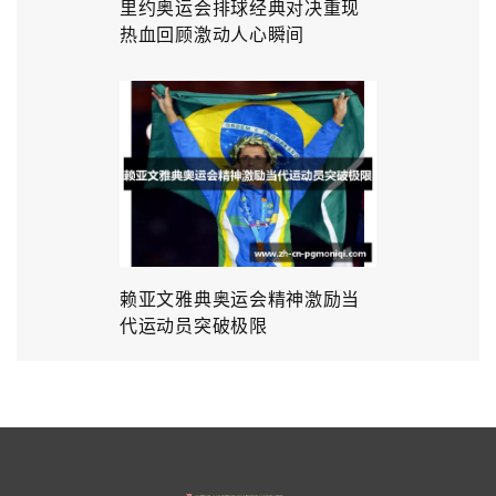
里约奥运会排球经典对决重现
热血回顾激动人心瞬间
赖亚文雅典奥运会精神激励当
代运动员突破极限