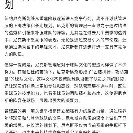
划
纽约尼克斯能够从重建阶段逐渐进入竞争行列，离不开球队管理
层的正确决策和长期规划。尼克斯的管理层一直致力于通过精准
的选秀和引援来补强球队的阵容，尤其是在过去几个赛季的选秀
中，尼克斯不乏亮眼的表现。无论是通过交易引入的布伦森，还
是通过选秀留下的年轻天才，尼克斯都在逐步打造一支具有竞争
力的队伍。
值得一提的是，尼克斯管理层对于球队文化的塑造同样做了不少
努力。在锡伯杜的带领下，尼克斯逐渐形成了“团结拼搏，攻防兼
备”的球队文化，这种文化不仅帮助球队凝聚了队员之间的默契，
还让球员们在场上更加专注和高效。球队管理层在选材时，既注
重球员的技术能力，也看重球员的团队精神和态度，这使得尼克
斯的阵容在球场上展现出强大的凝聚力。
管理层的另一项关键举措是建立起强有力的后备力量。通过培养
年轻球员和与其他球队的交易，尼克斯在队伍的深度上做出了显
著的增强。在长远的规划下，尼克斯不仅为当前赛季的争冠打下
了基础，也为未来的持续竞争力奠定了良好的基础。