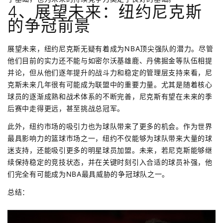
4、展望未来：纽约尼克斯
的争冠前景
展望未来，纽约尼克斯无疑有着成为NBA顶尖强队的潜力。尽管
他们目前的实力还不能与如密尔沃基雄鹿、丹佛掘金等队伍相提
并论，但从他们逐年提升的战斗力和稳定的管理层支持来看，尼
克斯未来几年很有可能成为联盟中的重要力量。尤其是随着核心
球员的逐渐成熟和战术体系的不断完善，尼克斯有望在未来的季
后赛中走得更远，甚至挑战总冠军。
此外，纽约市场的吸引力也为球队带来了更多的机会。作为世界
最具影响力的篮球市场之一，纽约不仅能够为球队带来大量的球
迷支持，还能吸引更多的明星球员加盟。未来，若尼克斯能够继
续保持稳定的竞技状态，并在关键时刻引入合适的球员补强，他
们完全有可能成为NBA最具威胁的争冠球队之一。
总结：