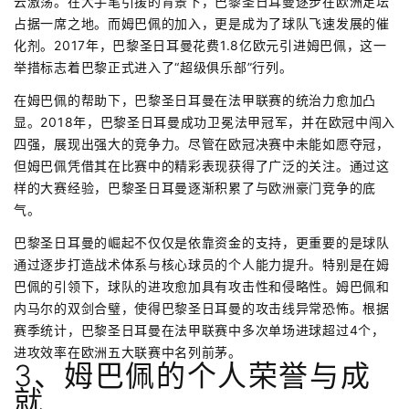
云激荡。在大手笔引援的背景下，巴黎圣日耳曼逐步在欧洲足坛
占据一席之地。而姆巴佩的加入，更是成为了球队飞速发展的催
化剂。2017年，巴黎圣日耳曼花费1.8亿欧元引进姆巴佩，这一
举措标志着巴黎正式进入了“超级俱乐部”行列。
在姆巴佩的帮助下，巴黎圣日耳曼在法甲联赛的统治力愈加凸
显。2018年，巴黎圣日耳曼成功卫冕法甲冠军，并在欧冠中闯入
四强，展现出强大的竞争力。尽管在欧冠决赛中未能如愿夺冠，
但姆巴佩凭借其在比赛中的精彩表现获得了广泛的关注。通过这
样的大赛经验，巴黎圣日耳曼逐渐积累了与欧洲豪门竞争的底
气。
巴黎圣日耳曼的崛起不仅仅是依靠资金的支持，更重要的是球队
通过逐步打造战术体系与核心球员的个人能力提升。特别是在姆
巴佩的引领下，球队的进攻愈加具有攻击性和侵略性。姆巴佩和
内马尔的双剑合璧，使得巴黎圣日耳曼的攻击线异常恐怖。根据
赛季统计，巴黎圣日耳曼在法甲联赛中多次单场进球超过4个，
进攻效率在欧洲五大联赛中名列前茅。
3、姆巴佩的个人荣誉与成
就