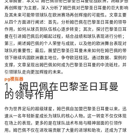
文章摘要：本文以“姆巴佩领衔巴黎圣日耳曼征战欧洲，跨越梦想
再创辉煌”为主题，深入分析了姆巴佩对巴黎圣日耳曼的巨大影响
及其未来可能带领球队在欧洲赛场再创辉煌的可能性。文章主要
从四个方面进行阐述：首先，分析姆巴佩在巴黎圣日耳曼的领导
作用，如何从球员到队伍核心逐步转变；其次，探讨巴黎圣日耳
曼在引进姆巴佩后的崛起过程，结合战绩和球队表现进行分析；
第三，阐述姆巴佩的个人荣誉与成就，以及他的欧洲舞台表现对
球队的重要性；最后，展望巴黎圣日耳曼未来如何在姆巴佩的带
领下继续巩固欧洲霸主地位，争夺欧冠桂冠。通过数据、案例的
支撑，文章呈现出姆巴佩如何成为巴黎圣日耳曼的中流砥柱，并
引领球队走向更加辉煌的未来。
pg模拟器
1、姆巴佩在巴黎圣日耳曼
的领导作用
作为世界足坛的超级球星，姆巴佩自加盟巴黎圣日耳曼以来，迅
速从一名年轻新星成长为球队的核心人物。这一转变不仅仅体现
在场上的表现，更多的是在球队战术布局与精神层面的引领作
用。姆巴佩不仅在进攻端贡献了大量的进球和助攻，还成为了球