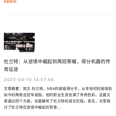
pg试玩
杜兰特：从逆境中崛起到两冠荣耀，得分机器的传
奇征途
2025-04-10 14:57:44
文章摘要：凯文·杜兰特，NBA的超级得分手，从年轻时的困境到
如今的两枚总冠军戒指，他的职业生涯充满了传奇色彩。这篇文
章通过四个方面，全面解析了杜兰特的成长历程。首先，文章探
讨了杜兰特在逆境中崛起的背景...