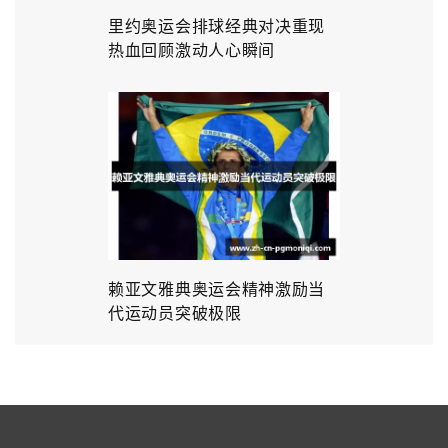
里约奥运会排球经典对决重现
热血回顾激动人心瞬间
赖亚文雅典奥运会精神激励当
代运动员突破极限