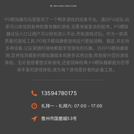
PG模拟器为玩家提供了一个畅享游戏的完美平台。通过PG试玩,玩
家可以体验到各种刺激有趣的游戏,无需安装复杂的程序。PG模拟
器试玩入口让用户可以轻松进入平台,开始游戏试玩。作为一款高
质量的游戏工具,PG电子模拟器使游戏运行更加流畅、稳定,并支持
多种设备,让玩家随时随地都能享受游戏的乐趣。访问PG模拟器官
网,您将找到最新的模拟器版本和更多实用功能,帮助提升您的游戏
体验。无论是想要尝试新游戏,还是回味经典,PG模拟器都能为您带
来丰富的游戏体验,成为每个游戏爱好者的必备工具。
13594780175
礼拜一 - 礼拜六: 07:00 - 17:00
儋州市国脆城53号