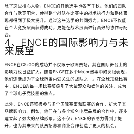
除了这些核心人物，ENCE的其他选手也各有千秋。他们的团队
合作与默契配合，使得整个战队在比赛中的战术执行力和整体表
现都得到了极大提升。通过这些选手的共同努力，ENCE不仅能
在个人竞技层面获得成功，更能在战术层面进行高效的协作与配
合。
4、ENCE的国际影响力与未
来展望
ENCE在CS:GO的成功并不仅限于欧洲赛场，其在国际舞台上的
影响力也日益扩大。随着ENCE在多个Major赛事中的亮眼表现，
他们逐渐成为了全球范围内受关注的战队之一。在全球顶级比赛
中，ENCE的每一场比赛都吸引了大量观众和媒体的关注，成为
了全球电子竞技圈的焦点。
此外，ENCE还积极参与多个国际赛事和联赛的合作，扩大了其
品牌影响力。例如，他们在与多个知名电竞品牌的合作中，逐步
建立起了强大的品牌形象。这不仅让ENCE的影响力得到了提
升，也为其未来的队员招募和商业合作创造了更大的机会。