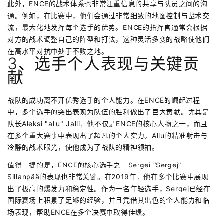
此外，ENCE的战术体系也非常注重信息的共享与队员之间的沟
通。例如，在比赛中，他们会通过非常细致的地图控制与战术交
流，最大化地发挥每个选手的优势。ENCE的指挥官通常会根据
对方的战术调整自己的阵型和打法，这种灵活多变的战略使他们
在高水平对抗中处于不败之地。
3、选手个人表现与关键贡
献
战队的成功离不开优秀选手的个人能力。在ENCE的崛起过程
中，多个选手的突出表现为队伍的胜利做出了巨大贡献。尤其是
队长Aleksi "allu" Jalli，他不仅是ENCE的核心人物之一，而且
在多个重大赛事中表现出了超凡的个人实力。Allu的精准射击与
冷静的战术眼光，使他成为了战队的精神领袖。
值得一提的是，ENCE的核心选手之一Sergei “Sergej”
Sillanpää的表现也非常关键。在2019年，他在多个比赛中展现
出了极高的爆发力和稳定性。作为一名年轻选手，Sergej已经在
国际赛场上积累了足够的经验，并且凭借其出色的个人能力和临
场表现，帮助ENCE在多个决赛中取得佳绩。