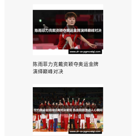
陈雨菲力克戴资颖夺奥运金牌
演绎巅峰对决