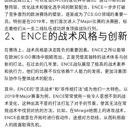
整阵容、优化战术和强化选手间的默契配合，ENCE一步步打破
了竞争激烈的欧洲赛场的壁垒，逐渐成为了CS:GO领域的重要一
员。特别是在2019年，他们首次进入了Major比赛的决赛圈，标
志着他们从一支二线队伍成功跻身顶级战队行列。
2、ENCE的战术风格与创新
在赛场上，战术风格是决定胜负的重要因素。ENCE之所以能够
在欧洲CS:GO赛场中脱颖而出，正是凭借其独特的战术体系与创
新的打法。在过去的几年里，ENCE战队展现了极高的战术素养
和执行力，他们的比赛不仅仅依赖个人能力的发挥，更加注重团
队协作与整体战术的配合。
其中，ENCE的“灵活战术”和“非传统打法”成为他们一大特色。以
2019年Major赛事为例，ENCE常常使用一些令人意想不到的战
术变化，这种出其不意的打法打乱了对手的节奏，使其无法在常
规战术中找到对抗的方法。比如，在Mirage地图上的进攻战术，
ENCE会故意在开局时进行假动作，迷惑对方防线，从而利用敌
人的疏漏取得先机。