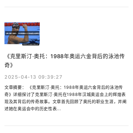
《克里斯汀·奥托：1988年奥运六金背后的泳池传
奇》
2025-04-13 09:39:27
文章摘要： 《克里斯汀·奥托：1988年奥运六金背后的泳池传
奇》详细探讨了克里斯汀·奥托在1988年汉城奥运会上的辉煌表
现及其背后的传奇故事。文章首先回顾了奥托的职业生涯，并阐
述她在奥运会中的历史性表...