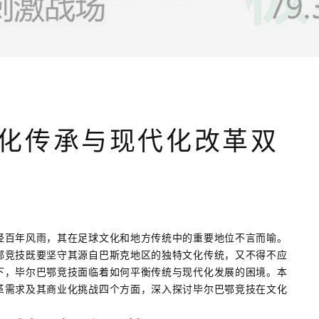
化传承与现代化改革双
经百年风雨，其在足球文化和地方传统中的重要地位不言而喻。
鄂竞技既要坚守其源自巴斯克地区的独特文化传统，又不得不应
下，毕尔巴鄂竞技面临着如何平衡传统与现代化发展的困境。本
革需求及其商业化挑战四个方面，深入探讨毕尔巴鄂竞技在文化