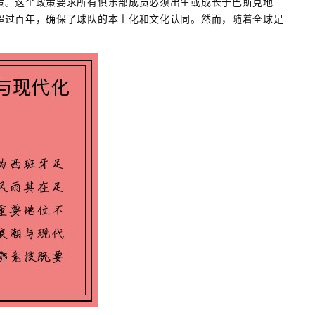
策。这个政策要求所有俱乐部成员必须出生或成长于巴斯克地
超过百年，确保了球队的本土化和文化认同。然而，随着全球足
。