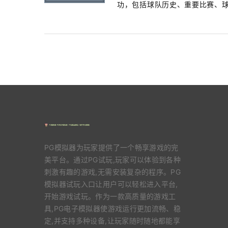
功，包括球队历史、重要比赛、球员
PG模拟器为玩家提供了一个畅享游戏的完
美平台。通过PG试玩,玩家可以体验到各种
刺激有趣的游戏,无需安装复杂的程序。PG
模拟器试玩入口让用户可以轻松进入平台,
开始游戏试玩。作为一款高质量的游戏工
具,PG电子模拟器使游戏运行更加流畅、稳
定,并支持多种设备,让玩家随时随地都能享