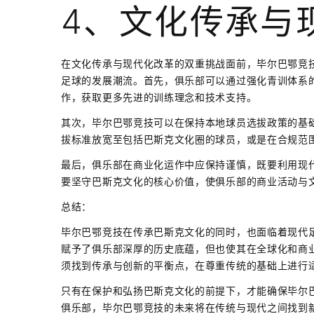
4、文化传承与
在文化传承与现代化改革的双重挑战面前，毕尔巴鄂竞
足球的发展潮流。首先，俱乐部可以通过强化青训体系
作，获取更多先进的训练理念和技术支持。
其次，毕尔巴鄂竞技可以在保持本地球员选拔政策的基
拔标准放宽至包括巴斯克文化圈的球员，或是在合规范
最后，俱乐部在商业化运作中应保持谨慎，既要利用现
要坚守巴斯克文化的核心价值，使俱乐部的商业活动与
总结：
毕尔巴鄂竞技在传承巴斯克文化的同时，也面临着现代
赋予了俱乐部深厚的历史底蕴，但也使其在全球化和商
须找到传承与创新的平衡点，在尊重传统的基础上进行
只有在保护和弘扬巴斯克文化的前提下，才能确保毕尔
俱乐部，毕尔巴鄂竞技的未来将在传统与现代之间找到