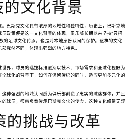
技的文化背景
连。巴斯克文化具有浓厚的地域性和独特性，历史上，巴斯克地
球员政策便是这一文化背景的体现。俱乐部长期以来坚持“只招
民族的足球文化传承，也是对本地身份认同的保护。这样的文化
乐部截然不同，体现出强烈的地方特色。
球世界，球员的选拔标准逐渐以技术、市场需求和全球化视野为
在全球化的背景下，如何在保留传统的同时，适应更加多元化的
。这种强烈的地域认同感为俱乐部创造了忠实的球迷群体，并且
衣的球员，都肩负着传承巴斯克文化的使命，这种文化纽带无疑
策的挑战与改革