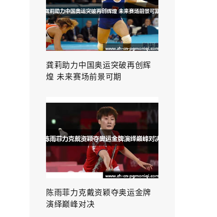
龚莉助力中国奥运突破再创辉
煌 未来赛场前景可期
陈雨菲力克戴资颖夺奥运金牌
演绎巅峰对决