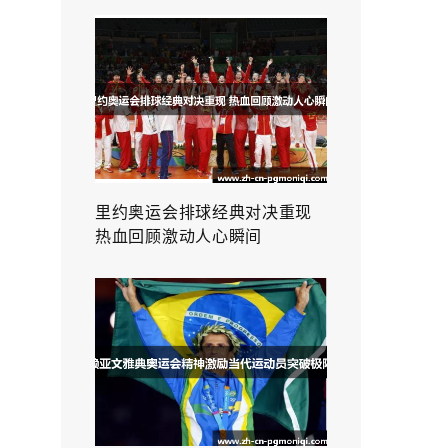
里约奥运会排球经典对决重现
热血回顾激动人心瞬间