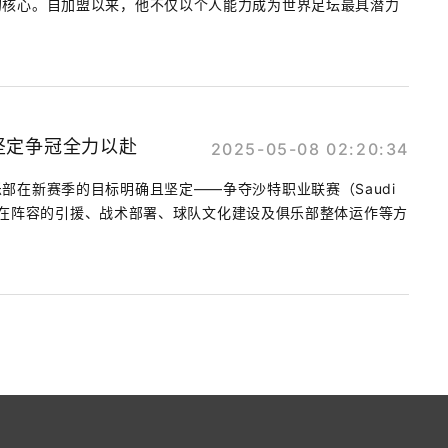
的核心。自加盟以来，他不仅以个人能力成为世界足坛最具潜力
坚定争冠全力以赴
2025-05-08 02:20:34
部在新赛季的目标明确且坚定——争夺沙特职业联赛（Saudi
部通过在阵容的引援、战术部署、球队文化建设及俱乐部整体运作等方