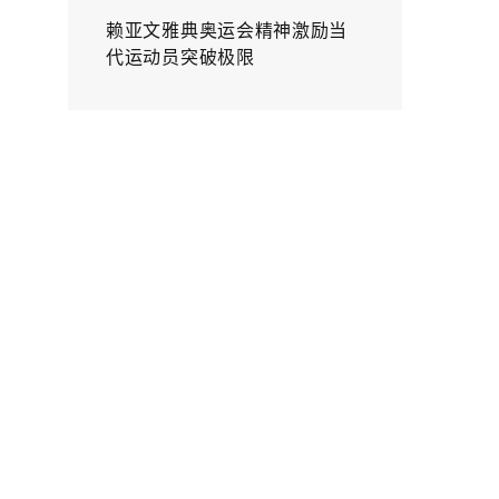
赖亚文雅典奥运会精神激励当
代运动员突破极限