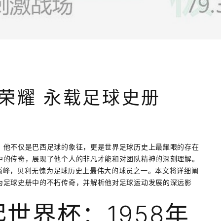
荣耀 永载足球史册
。他不仅是巴西足球的象征，更是世界足球历史上最耀眼的存在
中的传奇，展现了他个人的非凡才能和对团队精神的深刻理解。
的巅峰，贝利无愧为足球历史上最伟大的球员之一。本文将详细阐
为足球史册中的不朽传奇，并解析他对足球运动发展的深远影
世界杯：1958年