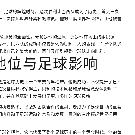
巴西足球的辉煌时刻。这次胜利让巴西队成为了历史上首支三次
一三次捧起世界杯奖杯的球员。他的三度世界杯荣耀，让他被誉
界级球员的全面性。无论是他的进球，还是他在场上的组织调
界杯，巴西队的成功不仅仅是依赖贝利一人的表现，而是全队的
挥出自己的最大价值，同时又能引领整个球队走向胜利。
地位与足球影响
更是足球历史上一个重要的里程碑。他的成功，不仅提升了巴西
三次世界杯冠军得主，贝利的技术风格和足球理念深深影响了一
样，并在其基础上发展出了更加多样的足球风格。
的执着追求，以及对团队合作的重视，都成为了足球世界的重要
围内推动了足球运动的普及和发展。贝利的三度捧起世界杯荣
足球的辉煌，它也代表了整个足球历史的一个黄金时代。他的每