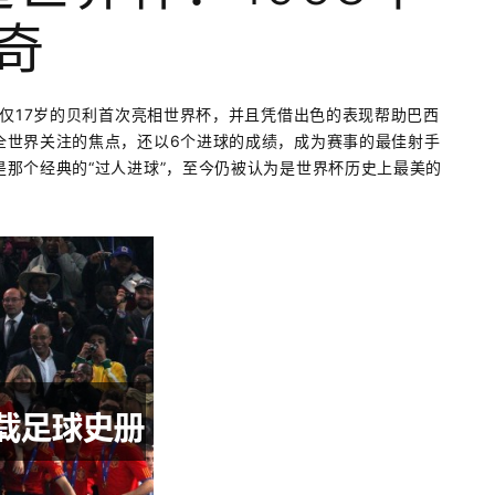
奇
年仅17岁的贝利首次亮相世界杯，并且凭借出色的表现帮助巴西
全世界关注的焦点，还以6个进球的成绩，成为赛事的最佳射手
那个经典的“过人进球”，至今仍被认为是世界杯历史上最美的