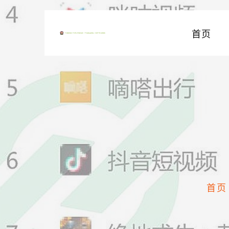
首页
首页