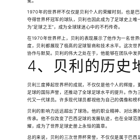
冕。
1970年的世界杯不仅仅是贝利个人的荣耀时刻，也是
夺得世界杯冠军的球队，贝利也因此成为了足球史上唯
为“足球之王”，成为全球球迷心中的不朽传奇。
在1970年世界杯上，贝利的表现展示了他作为一名世
度，贝利都展现了极高的足球智商和技术水平。这次世
协作与默契。贝利的伟大之处在于，他能够在团队中发
4、贝利的历史
贝利三度捧起世界杯的成就，不仅仅是他个人的辉煌，
足球的国际声誉，还推动了全球足球水平的提升。作为
代又一代球员。许多现代球员都视他为自己的偶像和榜
贝利的影响力远远超出了球场。他的职业精神、对比赛
传承。他不仅改变了巴西足球的发展轨迹，也在全球范
耀，成为了世界足球史册上永恒的篇章。
总的来说，贝利的三次世界杯荣誉，不仅仅是属于巴西