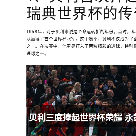
瑞典世界杯的传
1958年，对于贝利来说是个命运转折的年份。当时，
队赢得了首个世界杯冠军。这个赛季，贝利不仅成为了
之一。在决赛中，他更是打入了两粒精彩的进球，特别是
进球之一。