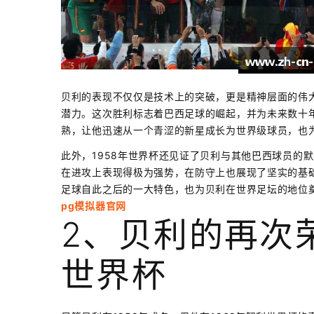
贝利的表现不仅仅是技术上的突破，更是精神层面的伟
潜力。这次胜利标志着巴西足球的崛起，并为未来数十
熟，让他迅速从一个青涩的新星成长为世界级球员，也
此外，1958年世界杯还见证了贝利与其他巴西球员的
在进攻上表现得极为强势，在防守上也展现了坚实的基
足球自此之后的一大特色，也为贝利在世界足坛的地位
pg模拟器官网
2、贝利的再次荣
世界杯