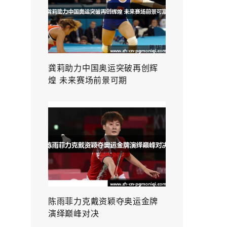
龚莉助力中国奥运突破再创辉
煌 未来赛场前景可期
陈雨菲力克戴资颖夺奥运金牌
演绎巅峰对决