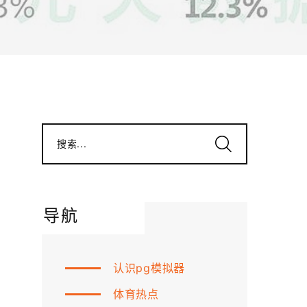
搜索...
导航
认识pg模拟器
体育热点