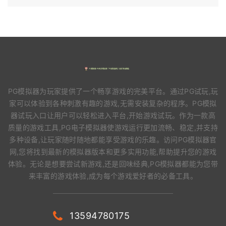
PG模拟器为玩家提供了一个畅享游戏的完美平台。通过PG试玩,玩
家可以体验到各种刺激有趣的游戏,无需安装复杂的程序。PG模拟
器试玩入口让用户可以轻松进入平台,开始游戏试玩。作为一款高
质量的游戏工具,PG电子模拟器使游戏运行更加流畅、稳定,并支持
多种设备,让玩家随时随地都能享受游戏的乐趣。访问PG模拟器官
网,您将找到最新的模拟器版本和更多实用功能,帮助提升您的游戏
体验。无论是想要尝试新游戏,还是回味经典,PG模拟器都能为您带
来丰富的游戏体验,成为每个游戏爱好者的必备工具。
13594780175