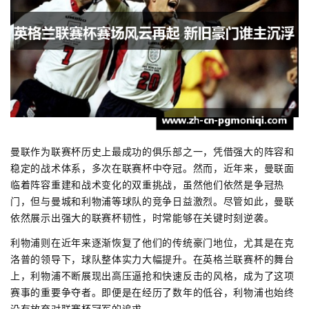
曼联作为联赛杯历史上最成功的俱乐部之一，凭借强大的阵容和
稳定的战术体系，多次在联赛杯中夺冠。然而，近年来，曼联面
临着阵容重建和战术变化的双重挑战，虽然他们依然是争冠热
门，但与曼城和利物浦等球队的竞争日益激烈。尽管如此，曼联
依然展示出强大的联赛杯韧性，时常能够在关键时刻逆袭。
利物浦则在近年来逐渐恢复了他们的传统豪门地位，尤其是在克
洛普的领导下，球队整体实力大幅提升。在英格兰联赛杯的舞台
上，利物浦不断展现出高压逼抢和快速反击的风格，成为了这项
赛事的重要争夺者。即便是在经历了数年的低谷，利物浦也始终
没有放弃对联赛杯冠军的追求。