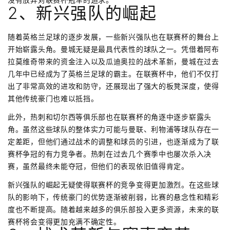
2、新兴强队的崛起
随着英格兰足球的逐步发展，一些新兴强队也在联赛杯的舞台上
开始崭露头角。曼城无疑是最具代表性的球队之一。凭借着阿布
拉莫维奇带来的资金注入以及瓜迪奥拉的战术革新，曼城在过去
几年中已经成为了英格兰足球的霸主。在联赛杯中，他们不仅打
出了非常高效的进攻和防守，还展现出了强大的板凳深度，使得
其他传统豪门也难以抵挡。
此外，热刺和切尔西等俱乐部也在联赛杯的角逐中逐步崭露头
角。虽然这些球队的整体实力可能与曼联、利物浦等球队存在一
定差距，但他们通过战术的调整和球员的引进，也逐渐成为了联
赛杯争冠的有力竞争者。热刺在过去几个赛季中也屡次杀入决
赛，虽然最终未能夺冠，但他们的表现依旧值得肯定。
新兴强队的崛起无疑使得联赛杯的竞争变得更加激烈。在这些球
队的影响下，传统豪门的优势逐渐被削弱，比赛的悬念性和精彩
度也不断提高。随着越来越多的俱乐部投入更多资源，未来的联
赛杯将会变得更加充满不确定性。