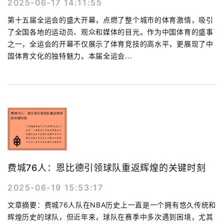
2025-06-17 14:11:55
第十五届全运会的盛大开幕，点燃了整个城市的体育激情，吸引
了全国各地的运动员、观众和媒体的目光。作为中国体育的盛事
之一，全运会的开幕不仅展示了体育竞技的高水平，更展现了中
国体育文化的独特魅力。本届全运会...
费城76人：恩比德引领球队重返辉煌的关键时刻
2025-06-19 15:53:17
文章摘要：费城76人队在NBA历史上一直是一个拥有悠久传统和
辉煌历史的球队，但近年来，球队在赛季中多次遇到困境，尤其