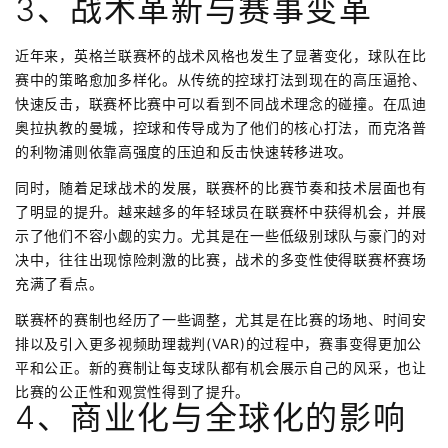
3、战术革新与赛事变革
近年来，英格兰联赛杯的战术风格也发生了显著变化，球队在比
赛中的策略愈加多样化。从传统的控球打法到现在的高压逼抢、
快速反击，联赛杯比赛中可以看到不同战术理念的碰撞。在瓜迪
奥拉执教的曼城，控球和传导成为了他们的核心打法，而克洛普
的利物浦则依靠高强度的压迫和反击快速转移进攻。
同时，随着足球战术的发展，联赛杯的比赛节奏和技术层面也有
了明显的提升。越来越多的年轻球员在联赛杯中获得机会，并展
示了他们不容小觑的实力。尤其是在一些低级别球队与豪门的对
决中，往往出现惊险刺激的比赛，战术的多变性使得联赛杯赛场
充满了看点。
联赛杯的赛制也经历了一些调整，尤其是在比赛的场地、时间安
排以及引入更多视频助理裁判(VAR)的过程中，赛事变得更加公
平和公正。新的赛制让每支球队都有机会展示自己的风采，也让
比赛的公正性和观赏性得到了提升。
4、商业化与全球化的影响