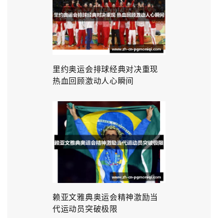
里约奥运会排球经典对决重现
热血回顾激动人心瞬间
赖亚文雅典奥运会精神激励当
代运动员突破极限