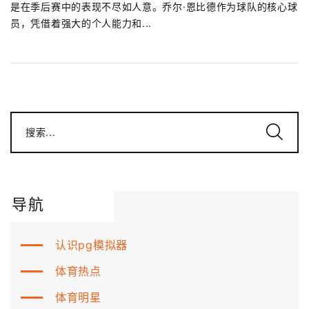
是在季后赛中的表现不尽如人意。乔尔·恩比德作为球队的核心球
员，凭借着强大的个人能力和...
搜索...
导航
认识pg模拟器
体育热点
体育明星