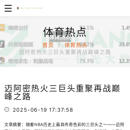
体育热点
首页
体育热点
迈阿密热火三巨头重聚再战巅峰之路
迈阿密热火三巨头重聚再战巅
峰之路
2025-06-19 17:37:58
文章摘要：随着NBA历史上最具传奇色彩的三巨头之一——迈阿