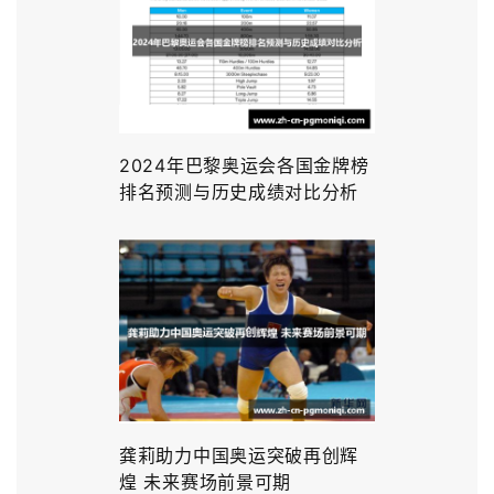
2024年巴黎奥运会各国金牌榜
排名预测与历史成绩对比分析
龚莉助力中国奥运突破再创辉
煌 未来赛场前景可期