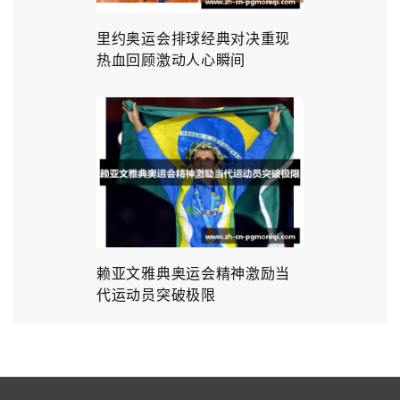
里约奥运会排球经典对决重现
热血回顾激动人心瞬间
赖亚文雅典奥运会精神激励当
代运动员突破极限