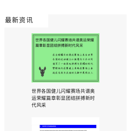
最新资讯
世界各国健儿闪耀赛场共谱奥
运荣耀篇章彰显团结拼搏新时
代风采