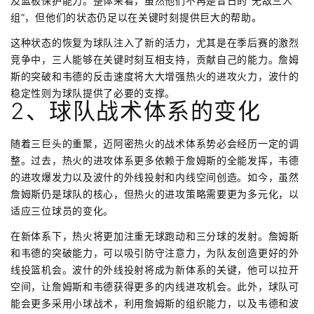
及篮板保护能力。整体来看，虽然他们不再是昔日的“无敌三人
组”，但他们的状态仍足以在关键时刻提供巨大的帮助。
这种状态的恢复为球队注入了新的活力，尤其是在季后赛的激烈
竞争中，三人能够在关键时刻互相支持，贡献自己的能力。詹姆
斯的突破和韦德的反击速度将大大增强热火的进攻火力，波什的
稳定性则为球队提供了必要的支撑。
2、球队战术体系的变化
随着三巨头的重聚，迈阿密热火的战术体系势必会经历一定的调
整。过去，热火的进攻体系更多依赖于詹姆斯的全能发挥，韦德
的进攻爆发力以及波什的外线投射和内线空间创造。如今，虽然
詹姆斯仍是球队的核心，但热火的进攻策略需要更为多元化，以
适应三位球员的变化。
在新体系下，热火将更加注重无球跑动和三分球的发射。詹姆斯
和韦德的突破能力，可以吸引防守注意力，为队友创造更好的外
线投篮机会。波什的外线投射将成为新体系的关键，他可以拉开
空间，让詹姆斯和韦德获得更多的内线进攻机会。此外，球队可
能会更多采用小球战术，利用詹姆斯的组织能力，以及韦德和波