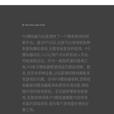
PG模拟器为玩家提供了一个畅享游戏的完
美平台。通过PG试玩,玩家可以体验到各种
刺激有趣的游戏,无需安装复杂的程序。PG
模拟器试玩入口让用户可以轻松进入平台,
开始游戏试玩。作为一款高质量的游戏工
具,PG电子模拟器使游戏运行更加流畅、稳
定,并支持多种设备,让玩家随时随地都能享
受游戏的乐趣。访问PG模拟器官网,您将找
到最新的模拟器版本和更多实用功能,帮助
提升您的游戏体验。无论是想要尝试新游
戏,还是回味经典,PG模拟器都能为您带来
丰富的游戏体验,成为每个游戏爱好者的必
备工具。