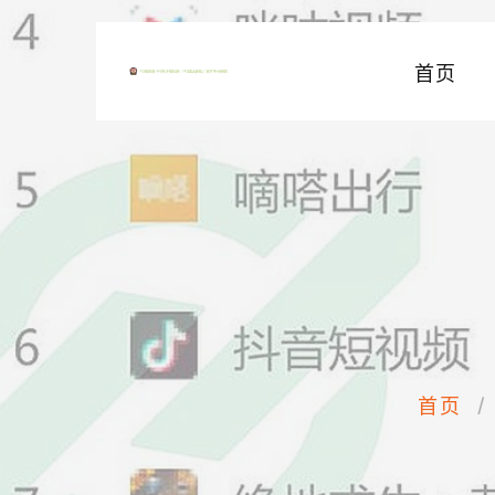
首页
首页