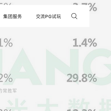
集团服务
交流PG试玩
的常胜军