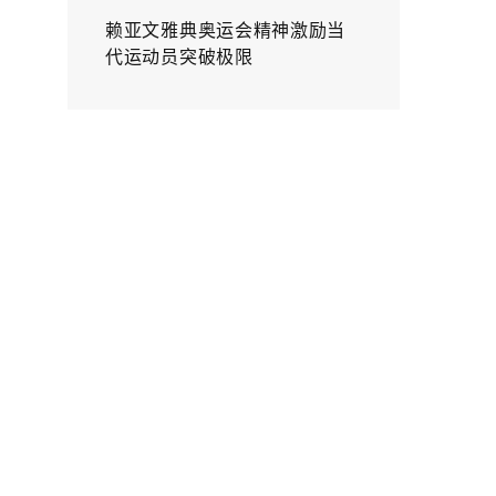
赖亚文雅典奥运会精神激励当
代运动员突破极限