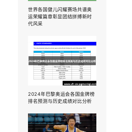
世界各国健儿闪耀赛场共谱奥
运荣耀篇章彰显团结拼搏新时
代风采
2024年巴黎奥运会各国金牌榜
排名预测与历史成绩对比分析