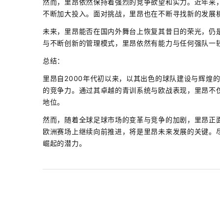
然而，里昂依然保持着强烈的竞争欲望和实力。近年来
不断加大投入。面对挑战，里昂也在不断寻找新的发展
未来，里昂能否在国内外舞台上恢复其昔日的荣光，仍
与不断创新的管理模式，里昂依然有能力与任何强队一
总结：
里昂自2000年代初以来，以其出色的球队建设与辉煌
的竞争力。通过其卓越的青训系统与欧战表现，里昂不
地位。
然而，随着全球足球市场的变革与竞争的加剧，里昂正
欧洲赛场上继续向前推进，将是里昂未来发展的关键。
崛起的潜力。