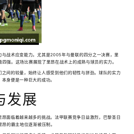
与战术应变能力。尤其是2005年与曼联的四分之一决赛，里
功晋级四强。这场比赛展现了里昂在战术上的成熟与球员的实力。
门之间的较量，始终让人感受到他们的韧性与拼劲。球队的实力
，本身便是一种巨大的成功。
与发展
里昂面临着越来越多的挑战。法甲联赛竞争日益激烈，巴黎圣日
里昂的霸主地位逐渐被压制。