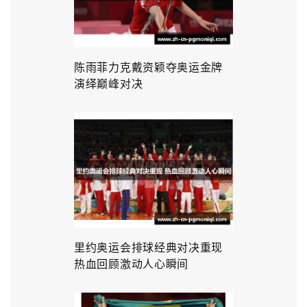
陈雨菲力克戴资颖夺奥运金牌
演绎巅峰对决
里约奥运会排球经典对决重现
热血回顾激动人心瞬间