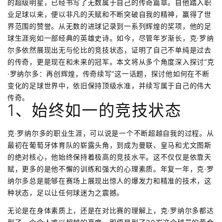
的超级明星，已经书写了无数属于自己的传奇篇章。自他踏入职
业足球以来，便以非凡的天赋和不断突破自我的精神，赢得了世
界范围的赞誉。从无数的进球记录到一系列辉煌的奖项，他的足
球生涯宛如一部经典的英雄史诗。如今，尽管年岁渐长，克·罗纳
尔多依然展现出无与伦比的竞技状态，证明了自己不单纯是过去
的传奇，更是现在和未来的冠军。本文将从多个角度深入探讨“克
·罗纳尔多：再创辉煌，传奇续写”这一话题，探讨他如何在不断
变化的足球世界中，依旧保持顶级水准，并续写属于自己的伟大
传奇。
1、始终如一的竞技状态
克·罗纳尔多的职业生涯，可以说是一个不断超越自我的过程。从
最初在葡萄牙体育队的崭露头角，到成为曼联、皇马和尤文图斯
的绝对核心，他始终保持着极高的竞技水平。这不仅仅是依靠天
赋，更多的是他不懈的训练和强大的心理素质。年复一年，克·罗
纳尔多总是能够在赛场上展现出惊人的爆发力和精准的技术，这
种状态，足以让任何球迷为之震撼。
无论是在身体素质上，还是在对比赛的理解上，克·罗纳尔多都达