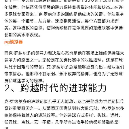
到了一个令人难以超越的高度。即便是到了30岁这个球员的黄金
年龄后，他依然凭借坚强的毅力保持着极致的体能和状态。在许
多足球专家看来，克·罗纳尔多的训练是他成功的关键，他注重身
体的每一个细节，从力量、速度到灵活性，每个方面都力求完
美。这种极致的自律，使得他能够在竞争激烈的顶级联赛中保持
长期的高水平表现。
pg模拟器
而克·罗纳尔多的领导力和决胜心态也是他在赛场上始终保持强大
竞争力的原因之一。无论是在关键比赛中的决胜进球，还是在球
队处于困难时的带领，克·罗纳尔多总是能够挺身而出，给队友们
带来信心。他那种不甘示弱、永不放弃的精神，也成为了无数球
员和球迷学习的榜样。
2、跨越时代的进球能力
克·罗纳尔多的进球记录几乎无人能敌，这也是他成为世界足坛传
奇的重要原因之一。从葡萄牙国家队到各大俱乐部，克·罗纳尔多
始终保持着惊人的进球效率。他的进球方式多样，头球、远射、
任意球、点球，无一不精，几乎所有进攻手段他都能够熟练掌
握。