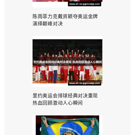
陈雨菲力克戴资颖夺奥运金牌
演绎巅峰对决
里约奥运会排球经典对决重现
热血回顾激动人心瞬间