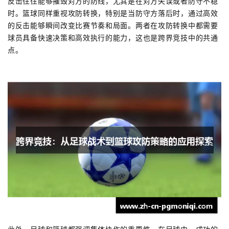
反击往往能够摧毁对方的防线，尤其是在对方失误或者防守不稳
时。篮球同样重视攻防转换，特别是当防守方落后时，通过高效
的反击能够瞬间改变比赛节奏和局面。两者在攻防转换中都需要
球员具备快速决策和高效执行的能力，这也是跨界竞技中的共通
点。