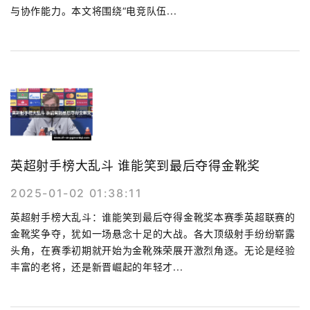
与协作能力。本文将围绕“电竞队伍...
英超射手榜大乱斗 谁能笑到最后夺得金靴奖
2025-01-02 01:38:11
英超射手榜大乱斗：谁能笑到最后夺得金靴奖本赛季英超联赛的
金靴奖争夺，犹如一场悬念十足的大战。各大顶级射手纷纷崭露
头角，在赛季初期就开始为金靴殊荣展开激烈角逐。无论是经验
丰富的老将，还是新晋崛起的年轻才...