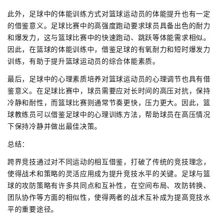
此外，足球中的体能训练方式对篮球运动员的体能提升也有一定
的借鉴意义。足球比赛中的高强度跑动要求球员具备出色的耐力
和爆发力，这与篮球比赛中的快速跑动、跳跃等体能需求相似。
因此，在篮球的体能训练中，借鉴足球的有氧耐力和短时爆发力
训练，有助于提升篮球运动员的综合体能素质。
最后，足球中的心理素质培养对篮球运动员的心理调节也具有借
鉴意义。在足球比赛中，球员需要应对长时间的高压对抗，保持
冷静和耐性，而篮球比赛则通常节奏更快，压力更大。因此，篮
球教练员可以借鉴足球中的心理训练方法，帮助球员在高压情况
下保持冷静并做出最佳决策。
总结：
跨界竞技通过对不同运动的相互借鉴，打破了传统的竞技理念，
使得战术和策略的灵活应用成为提升竞技水平的关键。足球与篮
球的攻防策略有许多共同点和互补性，在空间布局、攻防转换、
团队协作等方面的相似性，使得两者的战术互补成为提高竞技水
平的重要途径。