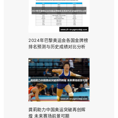
2024年巴黎奥运会各国金牌榜
排名预测与历史成绩对比分析
龚莉助力中国奥运突破再创辉
煌 未来赛场前景可期