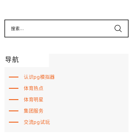
搜索...
导航
认识pg模拟器
体育热点
体育明星
集团服务
交流pg试玩