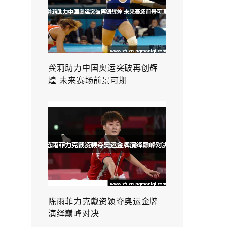
龚莉助力中国奥运突破再创辉
煌 未来赛场前景可期
陈雨菲力克戴资颖夺奥运金牌
演绎巅峰对决