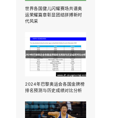
世界各国健儿闪耀赛场共谱奥
运荣耀篇章彰显团结拼搏新时
代风采
2024年巴黎奥运会各国金牌榜
排名预测与历史成绩对比分析