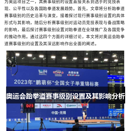
为奥运项目之一，其赛事级别的设置直接关系到选手的竞技表
现、公平性以及各国跆拳道发展趋势。首先，文章将分析跆拳道
赛事级别的历史沿革与演变，接着探讨现行赛事级别设置的具体
形式与其影响，随后分析赛事级别对运动员竞技表现与备战策略
的影响，最后探讨赛事级别设置对跆拳道在全球推广及各国竞争
的推动作用。通过这四个方面的详细讨论，本文将对奥运会跆拳
道赛事级别的设置及其深远影响作出全面的阐述。