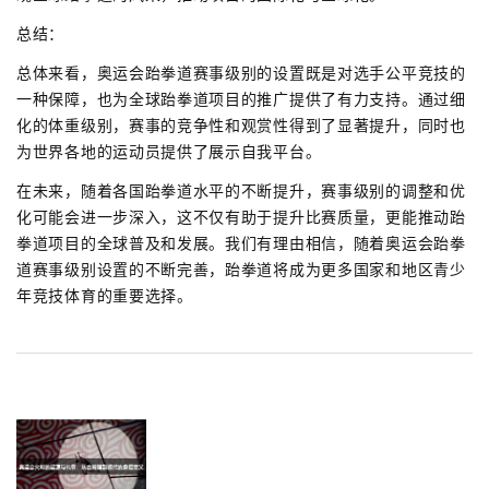
总结：
总体来看，奥运会跆拳道赛事级别的设置既是对选手公平竞技的
一种保障，也为全球跆拳道项目的推广提供了有力支持。通过细
化的体重级别，赛事的竞争性和观赏性得到了显著提升，同时也
为世界各地的运动员提供了展示自我平台。
在未来，随着各国跆拳道水平的不断提升，赛事级别的调整和优
化可能会进一步深入，这不仅有助于提升比赛质量，更能推动跆
拳道项目的全球普及和发展。我们有理由相信，随着奥运会跆拳
道赛事级别设置的不断完善，跆拳道将成为更多国家和地区青少
年竞技体育的重要选择。