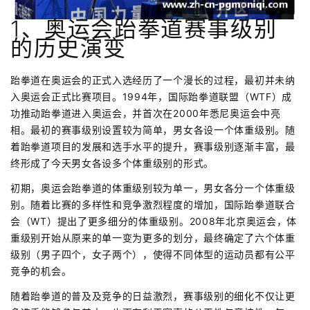
1、奥运会跆拳道赛事级别
的历史演变
跆拳道在奥运会的正式入选经历了一个漫长的过程，最初并未纳
入奥运会正式比赛项目。1994年，国际跆拳道联盟（WTF）成
功推动跆拳道进入奥运会，并首次在2000年悉尼奥运会中亮
相。最初的赛事级别设置较为简单，男女各设一个体重级别。随
着跆拳道项目的发展和选手水平的提升，赛事级别逐渐丰富，最
终形成了今天男女各设多个体重级别的形式。
初期，奥运会跆拳道的体重级别较为单一，男女各分一个体重级
别。随着比赛的多样性和竞争激烈程度的增加，国际跆拳道联合
会（WT）提出了更多细分的体重级别。2008年北京奥运会，体
重级别开始从原来的单一变为更多的划分，最终确定了六个体重
级别（男子四个，女子两个），使得不同体型的运动员都有公平
竞争的机会。
随着跆拳道的普及及竞争的日益激烈，赛事级别的细化不仅让更