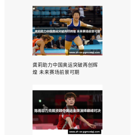
龚莉助力中国奥运突破再创辉
煌 未来赛场前景可期