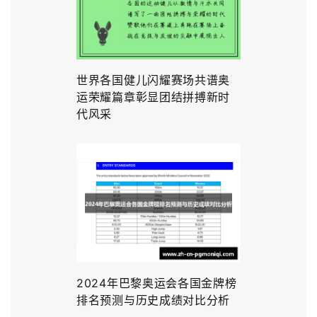
世界各国健儿闪耀赛场共谱奥
运荣耀篇章彰显团结拼搏新时
代风采
2024年巴黎奥运会各国金牌榜
排名预测与历史成绩对比分析