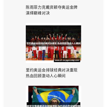
陈雨菲力克戴资颖夺奥运金牌
演绎巅峰对决
里约奥运会排球经典对决重现
热血回顾激动人心瞬间