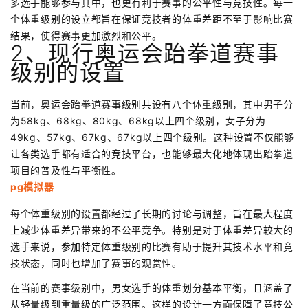
多选手能够参与其中，也更有利于赛事的公平性与竞技性。每一
个体重级别的设立都旨在保证竞技者的体重差距不至于影响比赛
结果，使得赛事更加激烈和公平。
2、现行奥运会跆拳道赛事
级别的设置
当前，奥运会跆拳道赛事级别共设有八个体重级别，其中男子分
为58kg、68kg、80kg、68kg以上四个级别，女子分为
49kg、57kg、67kg、67kg以上四个级别。这种设置不仅能够
让各类选手都有适合的竞技平台，也能够最大化地体现出跆拳道
项目的普及性与平衡性。
pg模拟器
每个体重级别的设置都经过了长期的讨论与调整，旨在最大程度
上减少体重差异带来的不公平竞争。特别是对于体重差异较大的
选手来说，参加特定体重级别的比赛有助于提升其技术水平和竞
技状态，同时也增加了赛事的观赏性。
在当前的赛事级别中，男女选手的体重划分基本平衡，且涵盖了
从轻量级到重量级的广泛范围。这样的设计一方面保障了竞技公