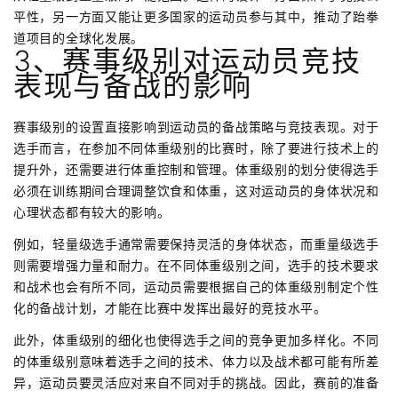
平性，另一方面又能让更多国家的运动员参与其中，推动了跆拳
道项目的全球化发展。
3、赛事级别对运动员竞技
表现与备战的影响
赛事级别的设置直接影响到运动员的备战策略与竞技表现。对于
选手而言，在参加不同体重级别的比赛时，除了要进行技术上的
提升外，还需要进行体重控制和管理。体重级别的划分使得选手
必须在训练期间合理调整饮食和体重，这对运动员的身体状况和
心理状态都有较大的影响。
例如，轻量级选手通常需要保持灵活的身体状态，而重量级选手
则需要增强力量和耐力。在不同体重级别之间，选手的技术要求
和战术也会有所不同，运动员需要根据自己的体重级别制定个性
化的备战计划，才能在比赛中发挥出最好的竞技水平。
此外，体重级别的细化也使得选手之间的竞争更加多样化。不同
的体重级别意味着选手之间的技术、体力以及战术都可能有所差
异，运动员要灵活应对来自不同对手的挑战。因此，赛前的准备