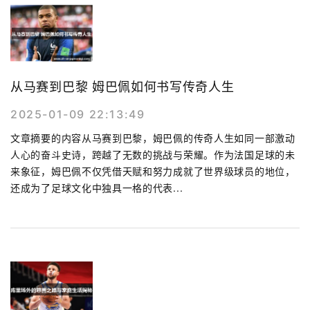
从马赛到巴黎 姆巴佩如何书写传奇人生
2025-01-09 22:13:49
文章摘要的内容从马赛到巴黎，姆巴佩的传奇人生如同一部激动
人心的奋斗史诗，跨越了无数的挑战与荣耀。作为法国足球的未
来象征，姆巴佩不仅凭借天赋和努力成就了世界级球员的地位，
还成为了足球文化中独具一格的代表...