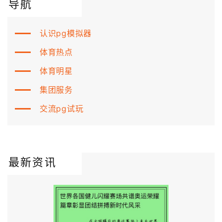
导航
认识pg模拟器
体育热点
体育明星
集团服务
交流pg试玩
最新资讯