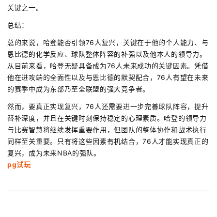
关键之一。
总结：
总的来说，哈登能否引领76人复兴，关键在于他的个人能力、与
恩比德的化学反应、球队整体阵容的补强以及他本人的领导力。
从目前来看，哈登无疑具备成为76人未来成功的关键因素。凭借
他在进攻端的全面性以及与恩比德的默契配合，76人有望在未来
的赛季中成为东部乃至全联盟的强大竞争者。
然而，要真正实现复兴，76人还需要进一步完善球队阵容，提升
替补深度，并且在关键时刻保持稳定的心理素质。哈登的领导力
与比赛智慧将继续发挥重要作用，但团队的整体协作和战术执行
同样至关重要。只有将这些因素有机结合，76人才能实现真正的
复兴，成为未来NBA的强队。
pg试玩