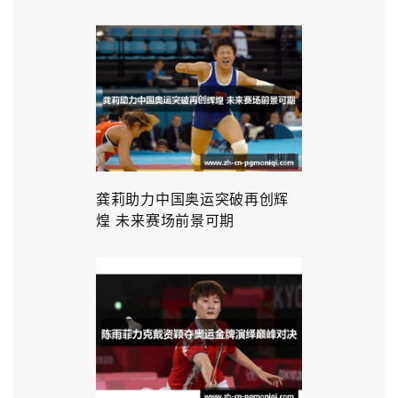
龚莉助力中国奥运突破再创辉
煌 未来赛场前景可期