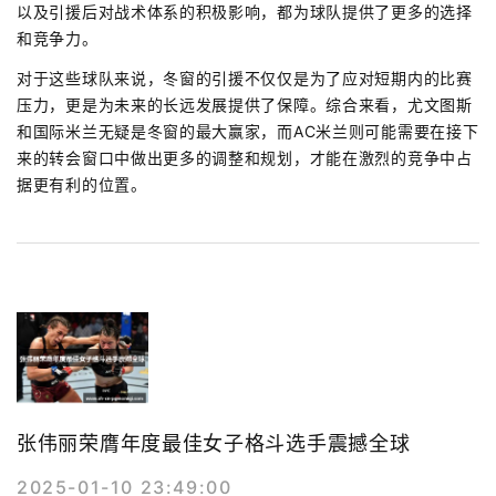
以及引援后对战术体系的积极影响，都为球队提供了更多的选择
和竞争力。
对于这些球队来说，冬窗的引援不仅仅是为了应对短期内的比赛
压力，更是为未来的长远发展提供了保障。综合来看，尤文图斯
和国际米兰无疑是冬窗的最大赢家，而AC米兰则可能需要在接下
来的转会窗口中做出更多的调整和规划，才能在激烈的竞争中占
据更有利的位置。
张伟丽荣膺年度最佳女子格斗选手震撼全球
2025-01-10 23:49:00