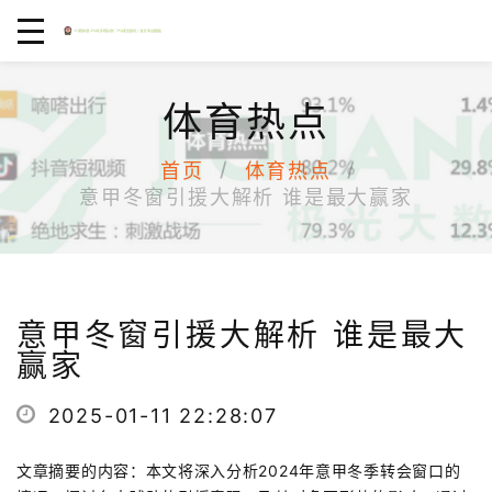
体育热点
首页
体育热点
意甲冬窗引援大解析 谁是最大赢家
意甲冬窗引援大解析 谁是最大
赢家
2025-01-11 22:28:07
文章摘要的内容：本文将深入分析2024年意甲冬季转会窗口的