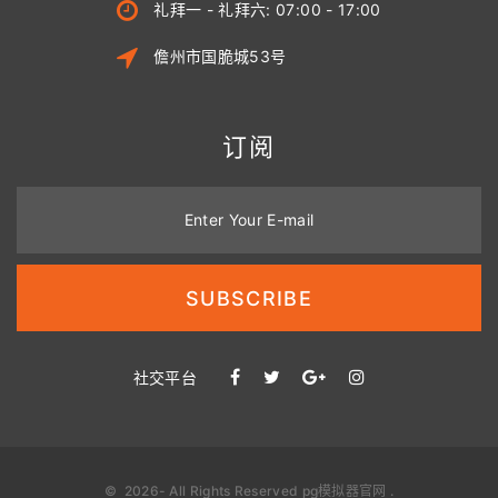
礼拜一 - 礼拜六: 07:00 - 17:00
儋州市国脆城53号
订阅
Enter Your E-mail
SUBSCRIBE
社交平台
©
2026
- All Rights Reserved
pg模拟器官网
.