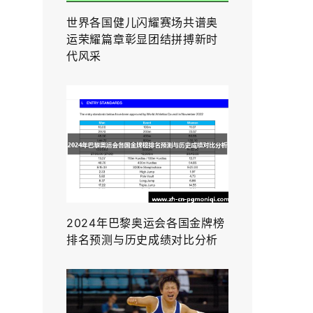
世界各国健儿闪耀赛场共谱奥
运荣耀篇章彰显团结拼搏新时
代风采
2024年巴黎奥运会各国金牌榜
排名预测与历史成绩对比分析