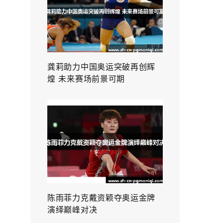
龚莉助力中国奥运突破再创辉
煌 未来赛场前景可期
陈雨菲力克戴资颖夺奥运金牌
演绎巅峰对决