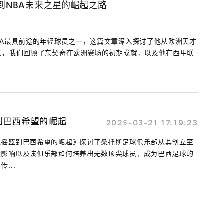
到NBA未来之星的崛起之路
BA最具前途的年轻球员之一，这篇文章深入探讨了他从欧洲天才
先，我们回顾了东契奇在欧洲赛场的初期成就，以及他在西甲联
到巴西希望的崛起
2025-03-21 17:19:23
球摇篮到巴西希望的崛起》探讨了桑托斯足球俱乐部从其创立至
远影响以及该俱乐部如何培养出无数顶尖球员，成为巴西足球的
...