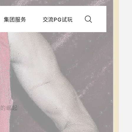
集团服务
交流PG试玩
望的崛起