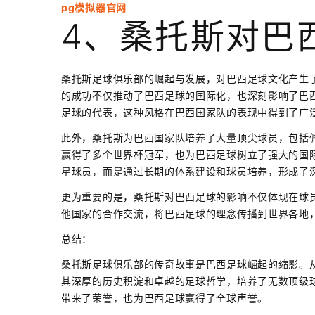
pg模拟器官网
4、桑托斯对巴
桑托斯足球俱乐部的崛起与发展，对巴西足球文化产生
的成功不仅推动了巴西足球的国际化，也深刻影响了巴
足球的代表，这种风格在巴西国家队的表现中得到了广
此外，桑托斯为巴西国家队培养了大量顶尖球员，包括
赢得了多个世界杯冠军，也为巴西足球树立了强大的国
星球员，而是通过长期的体系建设和球员培养，形成了
更为重要的是，桑托斯对巴西足球的影响不仅体现在球
他国家的合作交流，将巴西足球的理念传播到世界各地
总结：
桑托斯足球俱乐部的传奇故事是巴西足球崛起的缩影。
其深厚的历史积淀和卓越的足球哲学，培养了无数顶级
带来了荣誉，也为巴西足球赢得了全球声誉。