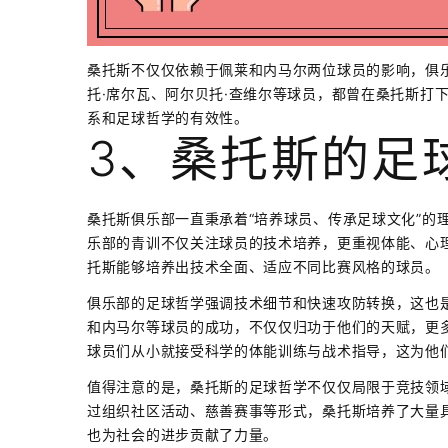
桑托斯不仅仅依赖于佩莱和内马尔两位球员的影响，俱
托·席尔瓦、阿尔贝托·查维尔等球员，都曾在桑托斯打
系和足球哲学的有效性。
3、桑托斯的足
桑托斯俱乐部一直秉承着“培养球员、传承足球文化”的
乐部的青训不仅关注球员的技术培养，更重视体能、心
托斯能够培养出技术全面、适应不同比赛风格的球员。
俱乐部的足球哲学强调技术细节和快速攻防转换，这也
和内马尔等球员的成功，不仅仅归功于他们的天赋，更
球员们从小就接受科学的体能训练与战术指导，这为他
值得注意的是，桑托斯的足球哲学不仅仅局限于竞技领
过组织社区活动、慈善赛事等形式，桑托斯培养了大量
也为社会的进步贡献了力量。