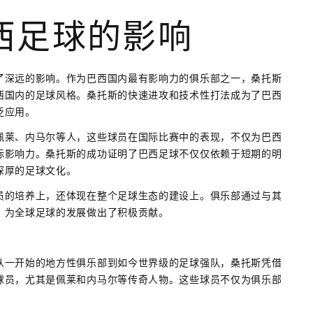
西足球的影响
了深远的影响。作为巴西国内最有影响力的俱乐部之一，桑托斯
西国内的足球风格。桑托斯的快速进攻和技术性打法成为了巴西
泛应用。
佩莱、内马尔等人，这些球员在国际比赛中的表现，不仅为巴西
际影响力。桑托斯的成功证明了巴西足球不仅仅依赖于短期的明
深厚的足球文化。
员的培养上，还体现在整个足球生态的建设上。俱乐部通过与其
，为全球足球的发展做出了积极贡献。
从一开始的地方性俱乐部到如今世界级的足球强队，桑托斯凭借
球员，尤其是佩莱和内马尔等传奇人物。这些球员不仅为俱乐部