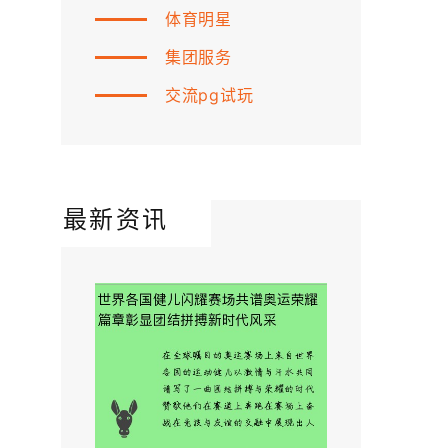
体育明星
集团服务
交流pg试玩
最新资讯