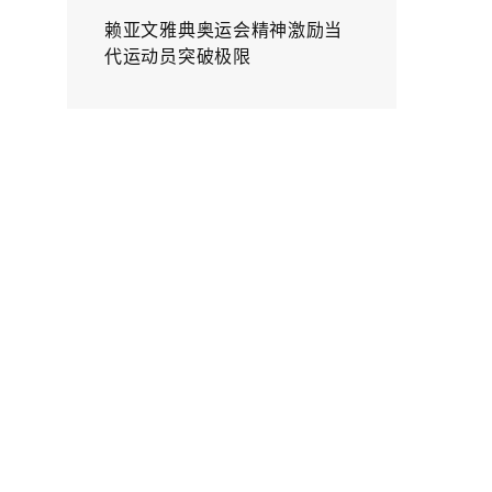
赖亚文雅典奥运会精神激励当
代运动员突破极限