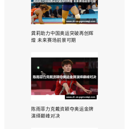
龚莉助力中国奥运突破再创辉
煌 未来赛场前景可期
陈雨菲力克戴资颖夺奥运金牌
演绎巅峰对决