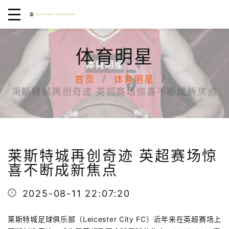
体育明星
首页
体育明星
莱斯特城再创奇迹 英超赛场惊喜不断成新焦点
莱斯特城再创奇迹 英超赛场惊
喜不断成新焦点
2025-08-11 22:07:20
莱斯特城足球俱乐部（Leicester City FC）近年来在英超赛场上