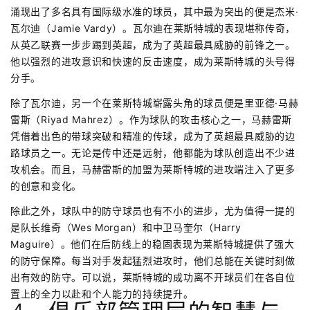
涌现出了多名具有国际级水准的球员，其中最为突出的便是杰米·
瓦尔迪（Jamie Vardy）。瓦尔迪在莱斯特城的表现堪称传奇，
从英乙联赛一步步踢到英超，成为了英超最具威胁的前锋之一。
他以强烈的进攻意识和快速的反击速度，成为莱斯特城的头号得
分手。
除了瓦尔迪，另一个在莱斯特城崭露头角的球员便是里亚德·马赫
雷斯（Riyad Mahrez）。作为球队的攻击核心之一，马赫雷斯
凭借着出色的带球突破和精准的传球，成为了英超最具威胁的边
路球员之一。无论是传中还是远射，他都能为球队创造出不少进
攻机会。而且，马赫雷斯的加盟为莱斯特城的进攻端注入了更多
的创意和变化。
除此之外，球队中的防守球员也有不小的进步，尤为值得一提的
是队长维奇（Wes Morgan）和中卫马奎尔（Harry
Maguire）。他们在后防线上的稳固表现为莱斯特城提供了强大
的防守保障。每当对手发起猛烈进攻时，他们总能在关键时刻做
出有效的防守。可以说，莱斯特城的成功离不开球员们在各自位
置上的全力以赴和个人能力的持续提升。