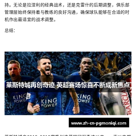
持。无论是拉涅利的经典战术，还是克雷什的后期调整，俱乐部
管理层始终保持着与教练的良好沟通，确保球队能够在合适的时
机作出最适宜的战术调整。
总结：