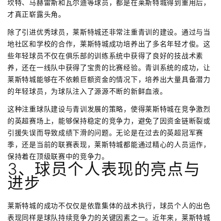
坎特、马赫雷斯和瓦尔迪等球员，都是在莱斯特城得到重用后，
才真正崭露头角。
除了引进优秀球员，莱斯特城还非常注重青训的建设。通过与当
地社区和学校的合作，莱斯特城成功培养出了多名年轻才俊。这
些年轻球员不仅在俱乐部的训练系统中获得了良好的技战术素
养，还在一线队中获得了宝贵的比赛经验。青训系统的成功，让
莱斯特城能够在不依赖巨额资金的情况下，培养出大量具备潜力
的年轻球员，为球队注入了源源不断的新鲜血液。
这种注重球队建设与青训发展的策略，使得莱斯特城在竞争激烈
的英超赛场上，能够保持稳定的竞争力，避免了因资金链断裂或
引援失误而导致成绩下滑的问题。无论是在过去的英超冠军赛
季，还是当前的联赛表现，莱斯特城都能通过精心的人员运作，
保持着在顶级联赛中的竞争力。
3、球员个人表现的亮点与
进步
莱斯特城的成功不仅仅是依靠集体的战术执行，球员个人的出色
表现同样是球队持续竞争力的关键因素之一。近年来，莱斯特城