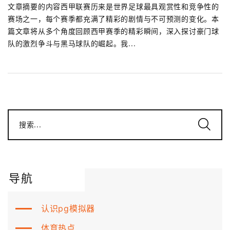
文章摘要的内容西甲联赛历来是世界足球最具观赏性和竞争性的
赛场之一，每个赛季都充满了精彩的剧情与不可预测的变化。本
篇文章将从多个角度回顾西甲赛季的精彩瞬间，深入探讨豪门球
队的激烈争斗与黑马球队的崛起。我...
搜索...
导航
认识pg模拟器
体育热点