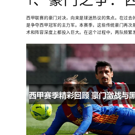
西甲联赛的豪门对决，向来是球迷热议的焦点。在过去的几个赛
是争夺西甲冠军的主力军。本赛季，这些传统豪门再次
术和阵容深度上都投入巨大。在这个过程中，两队频繁发