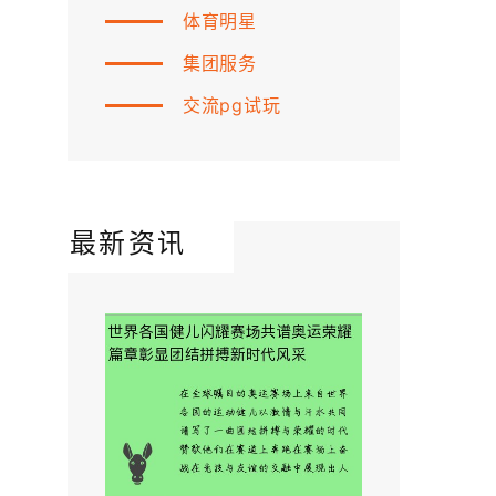
体育明星
集团服务
交流pg试玩
最新资讯