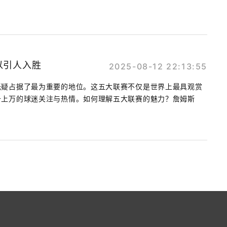
以引人入胜
2025-08-12 22:13:55
无疑占据了最为重要的地位。这五大联赛不仅是世界上最具观赏
千上万的球迷关注与热情。如何理解五大联赛的魅力？詹姆斯