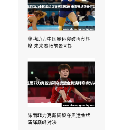
龚莉助力中国奥运突破再创辉
煌 未来赛场前景可期
陈雨菲力克戴资颖夺奥运金牌
演绎巅峰对决