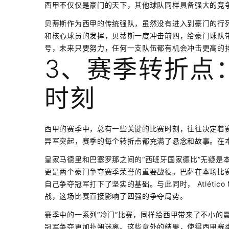
西甲不仅仅是豪门的天下，其他球队同样具备强大的竞
贝蒂斯作为西甲的传统强队，虽然没有进入到豪门的行
和核心球员的发挥，贝蒂斯一度冲击前四，给豪门球队
号，未来只要努力，任何一支队伍都有机会冲击更高的
3、赛季转折点
时刻
西甲的赛季中，总有一些关键的比赛时刻，往往决定着
异军突起，赛季的每个转折点都充满了悬念和故事。在
皇家马德里和巴塞罗那之间的“西班牙国家德比”无疑是
更是两个豪门争夺赛季荣誉的重要战役。巴萨在本场比
自己争夺冠军打下了坚实的基础。与此同时， Atlétic
战，这场比赛直接影响了四强的争夺局势。
赛季中的一系列“冷门”比赛，同样给西甲带来了不小的
冠军争夺更加扑朔迷离。这些意外的结果，使得西甲赛