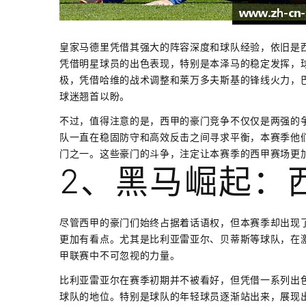
皇家马德里凭借其强大的阵容深度和球队经验，依旧是
凭借明星球员的出色表现，特别是本泽马的稳定发挥，
极，凭借哈维的战术调整和莱万多夫斯基的锋线火力，
球迷翘首以盼。
不过，值得注意的是，西甲的豪门竞争不仅仅是两强的争锋， 
队一直在稳固防守和高效反击之间寻求平衡，本赛季他
门之一。这些豪门的斗争，注定让本赛季的西甲赛场更
2、黑马崛起：
尽管西甲的豪门们始终占据着话语权，但本赛季却出现
更加有看点。尤其是比利亚雷亚尔、贝蒂斯等球队，在
甲联赛中不可忽视的力量。
比利亚雷亚尔在赛季初期并不被看好，但凭借一系列出
球队的地位。特别是球队的年轻球员逐渐站出来，展现