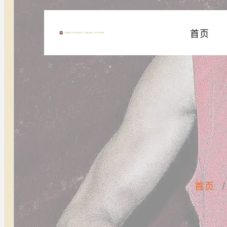
首页
首页