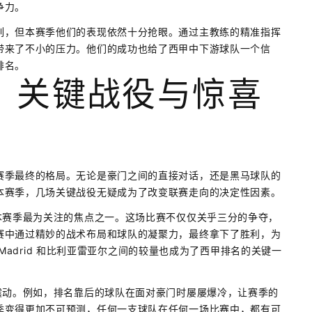
争力。
列，但本赛季他们的表现依然十分抢眼。通过主教练的精准指挥
带来了不小的压力。他们的成功也给了西甲中下游球队一个信
排名。
：关键战役与惊喜
赛季最终的格局。无论是豪门之间的直接对话，还是黑马球队的
本赛季，几场关键战役无疑成为了改变联赛走向的决定性因素。
本赛季最为关注的焦点之一。这场比赛不仅仅关乎三分的争夺，
赛中通过精妙的战术布局和球队的凝聚力，最终拿下了胜利，为
o Madrid 和比利亚雷亚尔之间的较量也成为了西甲排名的关键一
震动。例如，排名靠后的球队在面对豪门时屡屡爆冷，让赛季的
季变得更加不可预测，任何一支球队在任何一场比赛中，都有可