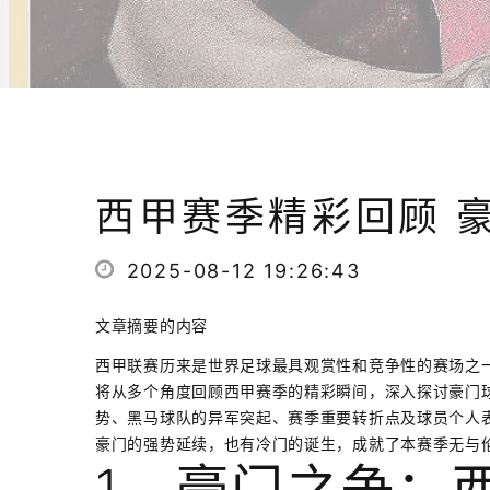
西甲赛季精彩回顾 
2025-08-12 19:26:43
文章摘要的内容
西甲联赛历来是世界足球最具观赏性和竞争性的赛场之
将从多个角度回顾西甲赛季的精彩瞬间，深入探讨豪门
势、黑马球队的异军突起、赛季重要转折点及球员个人
豪门的强势延续，也有冷门的诞生，成就了本赛季无与
1、豪门之争：