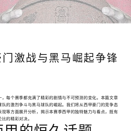
豪门激战与黑马崛起争锋
一，每个赛季都充满了精彩的剧情与不可预测的变化。本篇文章
球队的激烈争斗与黑马球队的崛起。我们将从西甲豪门的竞争态
表现等方面展开分析，揭示本赛季西甲的独特魅力与看点，既有
伦比的精彩对决。
西甲的恒久话题