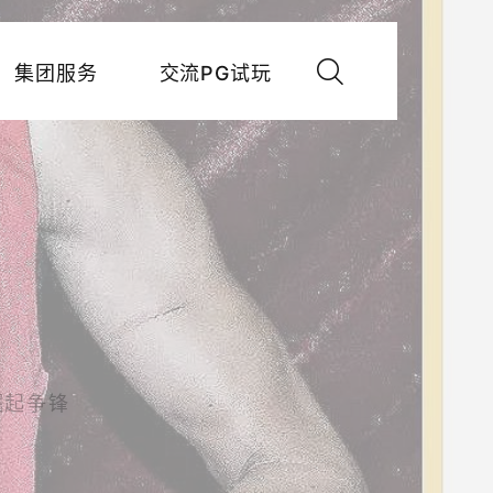
集团服务
交流PG试玩
崛起争锋