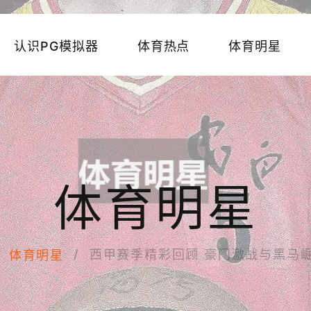
认识PG模拟器
体育热点
体育明星
体育明星
西甲赛季精彩回顾 豪门激战与黑马
体育明星