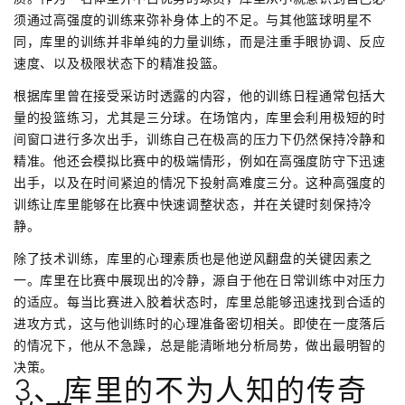
须通过高强度的训练来弥补身体上的不足。与其他篮球明星不
同，库里的训练并非单纯的力量训练，而是注重手眼协调、反应
速度、以及极限状态下的精准投篮。
根据库里曾在接受采访时透露的内容，他的训练日程通常包括大
量的投篮练习，尤其是三分球。在场馆内，库里会利用极短的时
间窗口进行多次出手，训练自己在极高的压力下仍然保持冷静和
精准。他还会模拟比赛中的极端情形，例如在高强度防守下迅速
出手，以及在时间紧迫的情况下投射高难度三分。这种高强度的
训练让库里能够在比赛中快速调整状态，并在关键时刻保持冷
静。
除了技术训练，库里的心理素质也是他逆风翻盘的关键因素之
一。库里在比赛中展现出的冷静，源自于他在日常训练中对压力
的适应。每当比赛进入胶着状态时，库里总能够迅速找到合适的
进攻方式，这与他训练时的心理准备密切相关。即使在一度落后
的情况下，他从不急躁，总是能清晰地分析局势，做出最明智的
决策。
3、库里的不为人知的传奇