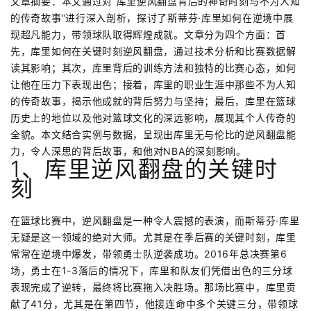
文章摘要：本文通过对“库里逆风翻盘背后的神奇时刻与不为人知
的传奇故事”进行深入剖析，探讨了斯蒂芬·库里如何在逆境中展
现超凡能力，带领球队取得辉煌成就。文章分为四个方面：首
先，库里如何在关键时刻逆风翻盘，通过技术分析和比赛数据解
读其影响；其次，库里背后的训练方法和独特的比赛心态，如何
让他在压力下表现出色；接着，库里的职业生涯中那些不为人知
的传奇故事，揭示他成就的背后努力与坚持；最后，库里在篮球
历史上的地位以及他对篮球文化的深远影响，展现其个人传奇的
全貌。本文结合实例与数据，呈现出库里无与伦比的逆风翻盘能
力，令人深思的背后故事，和他对NBA的深刻影响。
1、库里逆风翻盘的关键时
刻
在篮球比赛中，逆风翻盘是一种令人震撼的表演，而斯蒂芬·库里
无疑是这一领域的绝对大师。尤其是在季后赛的关键时刻，库里
常常在逆境中爆发，带领勇士队逆袭成功。2016年总决赛第6
场，勇士在1-3落后的情况下，库里和队友们凭借出色的三分球
表现完成了逆转，最终将比赛拖入决胜场。那场比赛中，库里贡
献了41分，尤其是在第四节，他接连命中多个关键三分，带领球