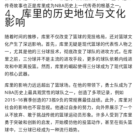
传奇故事也正是库里成为NBA历史上一代传奇的根基之一。
4、库里的历史地位与文化
影响
随着时间的推移，库里不仅改变了篮球的竞技格局，还对篮球文
化产生了深远影响。首先，库里无疑是现代篮球的代表性人物之
一，尤其是他的三分球技术，彻底改变了球队的进攻方式。在库
里之前，三分球并不是主流的进攻手段，更多的球队依赖内线进
攻和中距离投篮。然而，库里的崛起使得三分球成为了现代篮球
的核心武器。
库里的影响力远远超出了篮球场。在他的带领下，勇士队成为了
NBA历史上最具观赏性的球队之一，创造了多项记录，例如
2015-16赛季创造的73胜9负的常规赛最佳战绩。此外，库里对
社会的影响也不容忽视。他通过自身的努力，向外界展示了一个
从不放弃、敢于挑战传统的篮球运动员形象。许多人受到了库里
勇于突破和创新的启发，开始模仿他的投篮动作，甚至在街头篮
球中，三分球已经成为一种流行趋势。