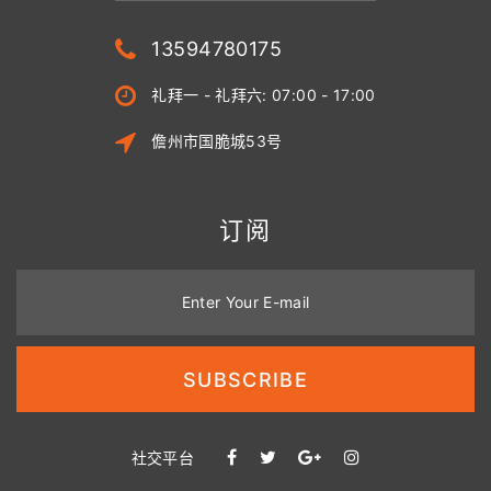
13594780175
礼拜一 - 礼拜六: 07:00 - 17:00
儋州市国脆城53号
订阅
Enter Your E-mail
SUBSCRIBE
社交平台