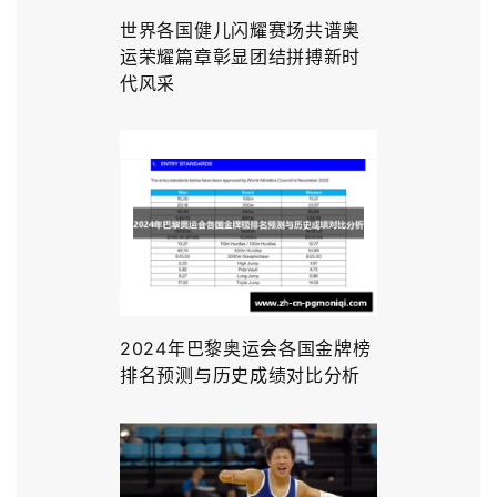
世界各国健儿闪耀赛场共谱奥
运荣耀篇章彰显团结拼搏新时
代风采
2024年巴黎奥运会各国金牌榜
排名预测与历史成绩对比分析