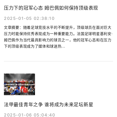
压力下的冠军心态 姆巴佩如何保持顶级表现
2025-01-05 02:38:10
文章摘要：随着足球竞技水平的不断提升，顶级球员在面对巨大
压力时能保持优秀表现成为一种重要能力。法国足球明星基利安·
姆巴佩作为当代最具影响力的球员之一，他的冠军心态和在压力
下的顶级表现成为了媒体和球迷热...
法甲最佳青年之争 谁将成为未来足坛新星
2025-01-06 05:04:40