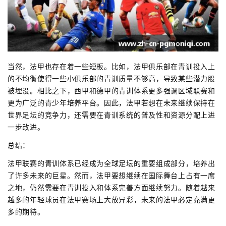
当然，法甲也存在着一些短板。比如，法甲俱乐部在青训投入上
的不均衡使得一些小俱乐部的青训质量不够高，导致某些潜力股
被埋没。相比之下，西甲和德甲的青训体系更多强调区域联赛和
更为广泛的青少年培养平台。因此，法甲若想在未来继续保持在
世界足坛的竞争力，还需要在青训系统的普及性和资源分配上进
一步改进。
总结：
法甲联赛的青训体系已经成为全球足坛的重要组成部分，培养出
了许多未来的巨星。然而，法甲要想继续在国际舞台上占有一席
之地，仍然需要在青训投入和体系完善方面继续努力。随着越来
越多的年轻球员在法甲赛场上大放异彩，未来的法甲必定充满更
多的期待。