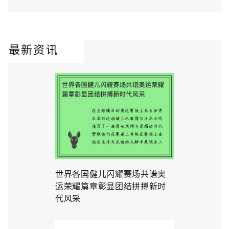
最新资讯
世界各国健儿闪耀赛场共谱奥
运荣耀篇章彰显团结拼搏新时
代风采