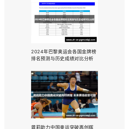
2024年巴黎奥运会各国金牌榜
排名预测与历史成绩对比分析
龚莉助力中国奥运突破再创辉