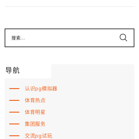
搜索...
导航
认识pg模拟器
体育热点
体育明星
集团服务
交流pg试玩