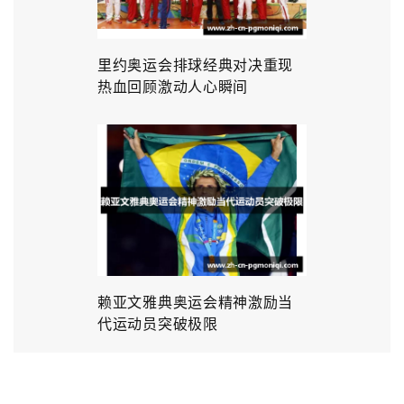
里约奥运会排球经典对决重现
热血回顾激动人心瞬间
赖亚文雅典奥运会精神激励当
代运动员突破极限